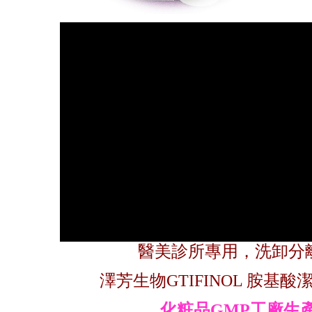
醫美診所專用，洗卸分
澤芳生物
GTIFINOL 胺基酸潔
化粧品GMP工廠生