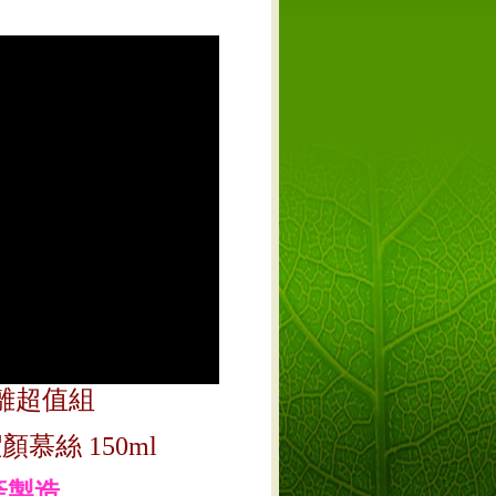
離超值組
顏慕絲 150ml
產製造