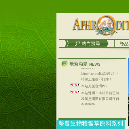
務
台灣澤芳面膜慕思潔顏系
列，可以郵寄至部分亞太
地區～
在外租屋者、居住處無管
理員、不方便在工作地點
取件者，歡迎多多使用
【郵局i郵箱】的服務喔～
【i郵箱】設立的地點，請
進入內頁連結～
成功加入
Line@aphrodite2020 24小
時線上服務不打烊！
本站支援台灣Pay
本站聲明：本站目前已無
和葛堡國際有限公司任何
合作關係
本站支援支付宝
2017年1月1日起，中国大
陆运费不限重量，调降为
NT$320(RMB￥71.00)