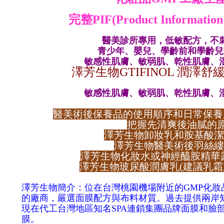
完整PIF(Product Informati
醫美診所專用，低敏配方，不
青少年、嬰兒、學齡前和學齡兒
敏感性肌膚、敏弱肌、乾性肌膚、
澤芳生物
GTIFINOL 潤澤舒緩
敏感性肌膚、敏弱肌、乾性肌膚、
醫美術後保養品的使用順序和日常保養
把握先清爽後油膩的
澤芳生物卸妝乳和胺基酸潔
澤芳生物醫美術後羽絲縷
澤芳生物化妝水或神經醯胺精華露
澤芳生物玻尿酸潤膚乳(建議乳霜
澤芳生物簡介：位在台灣桃園機場附近的GMP化妝
的廠商，嚴選面膜配方與布料材質。過去提供兩岸
現在代工台灣地區知名SPA連鎖集團品牌面膜和臉
膜。