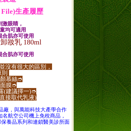
on File)生產履歷
刺激眼睛，
童均可適用
混合肌亦可使用
卸妝乳 180ml
混合肌亦可使用
並沒有很大的區別，
原則
顏慕絲➮
面膜➮
(建議擇一)➮
直接取代乳液)
品廠，與萬能科技大產學合作
知名航空公司機上免稅商品，
部保養品系列和連鎖醫美診所面