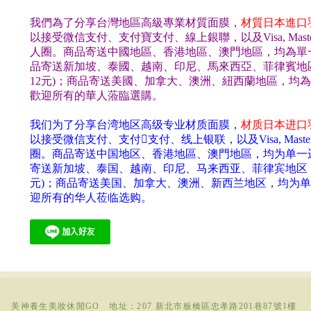
我們為了分享台灣地區高級專業材質面
膜，
材質
日本進口
以接受微信支付、支付寶支付、線上銀聯，以及Visa, Maste
人圈。商品寄送中國地區、香港地區、澳門地區，均為單一運費N
品寄送新加坡、泰國、越南、印尼、馬來西亞、菲律賓地區，
12元)；
商品寄送美國、加拿大、澳洲、紐西蘭地區，
均為
歡迎所有的華人蒞臨選購。
我们为了分享台湾地区高级专业
材质面膜，
材质
日本进口
以接受微信支付、支付支付、线上银联，以及Visa, Master
圈。商品寄送中国地区、香港地區、澳門地區，均为单一运费N
寄送新加坡、泰国、越南、印尼、马来西亚、菲律宾地区，均为
元)；
商品寄送美国、加拿大、澳洲、
新西兰
地区，均为单一
迎所有的华人莅临选购。
美神養生美妝休閒GO
地址：
207 新北市
板橋區忠孝路201巷87號1樓