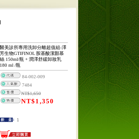
列
醫美診所專用洗卸分離超值組-澤
芳生物GTIFINOL 胺基酸潔顏慕
絲 150ml/瓶 + 潤澤舒緩卸妝乳
180 ml /瓶
84-002-009
7484
NT$
1,650
NT$
1,350