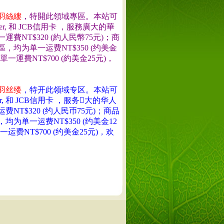
羽絲縷
，
特
開此領域專區。本站可
r, 和 JCB信用卡 ，服務廣大的華
T$320 (約人民幣75元)；
商
均为单一运费NT$350 (约美金
單一運費NT$700 (約美金25元)
，
羽丝缕
，特开此领域专区。本站可
, 和 JCB信用卡 ，服务大的华人
T$320 (约人民币75元)；商品
单一运费NT$350 (约美金12
运费NT$700 (约美金25元)
，欢