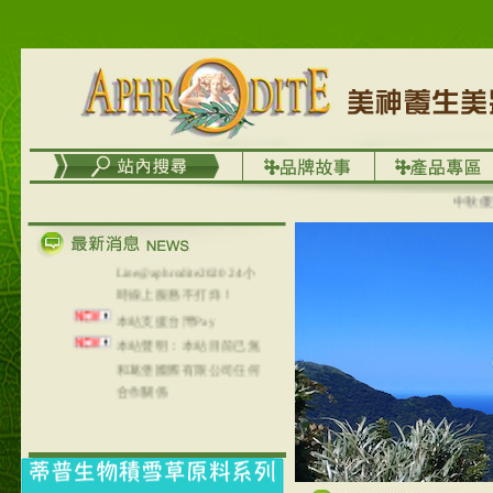
台灣澤芳面膜慕思潔顏系
列，可以郵寄至部分亞太
地區～
在外租屋者、居住處無管
理員、不方便在工作地點
取件者，歡迎多多使用
【郵局i郵箱】的服務喔～
【i郵箱】設立的地點，請
進入內頁連結～
中秋優選，大
成功加入
Line@aphrodite2020 24小
時線上服務不打烊！
本站支援台灣Pay
本站聲明：本站目前已無
和葛堡國際有限公司任何
合作關係
本站支援支付宝
2017年1月1日起，中国大
陆运费不限重量，调降为
NT$320(RMB￥71.00)