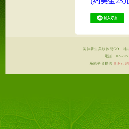
(约美金25元
美神養生美妝休閒GO
地
電話：
02-295
系統平台提供
HiNe