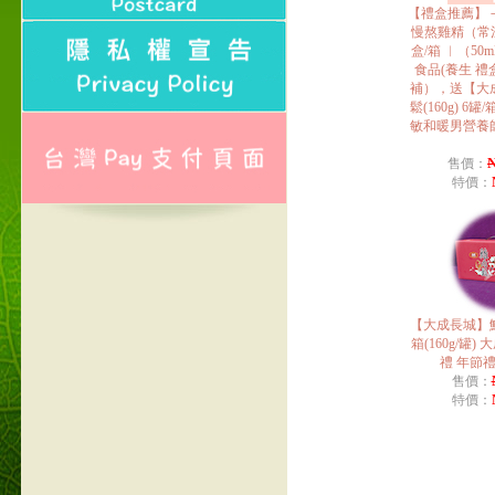
【禮盒推薦】
慢熬雞精（常
盒/箱 ︱（50
食品(養生 禮
補），送【大
鬆(160g) 6
敏和暖男營養
N
售價：
特價：
【大成長城】鮮
箱(160g/罐)
禮 年節
售價：
特價：