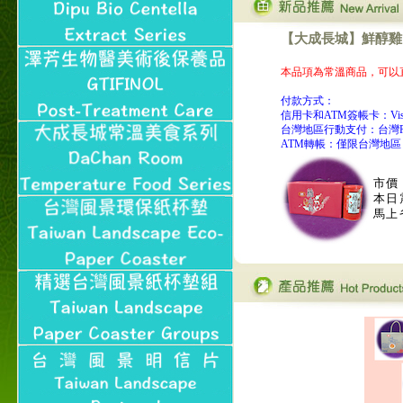
【郵局i郵箱】的服務喔～
【i郵箱】設立的地點，請
【大成長城】鮮醇雞肉鬆
進入內頁連結～
成功加入
本品項為常溫商品，可以
Line@aphrodite2020 24小
時線上服務不打烊！
付款方式：
信用卡和ATM簽帳卡：Visa, Ma
本站支援台灣Pay
台灣地區行動支付：台灣P
本站聲明：本站目前已無
ATM轉帳：僅限台灣地區
和葛堡國際有限公司任何
合作關係
市價
本日
本站支援支付宝
馬上
2017年1月1日起，中国大
陆运费不限重量，调降为
NT$320(RMB￥71.00)