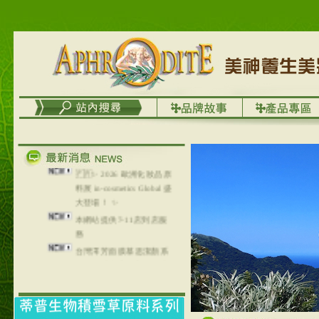
🇫🇷✨ 2026 歐洲化妝品原
料展 in-cosmetics Global 盛
大登場！ ✨
本網站提供7-11店到店服
務
台灣澤芳面膜慕思潔顏系
列，可以郵寄至部分亞太
地區～
在外租屋者、居住處無管
理員、不方便在工作地點
取件者，歡迎多多使用