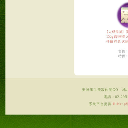
【大成長城】 
150g (劉里
拌麵 拌菜 火鍋
售價
特價
美神養生美妝休閒GO
地
電話：
02-295
系統平台提供
HiNe