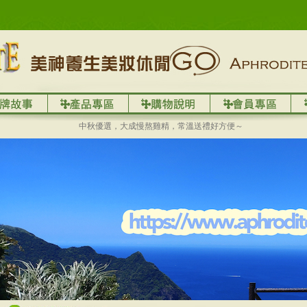
中秋優選，大成慢熬雞精，常溫送禮好方便～