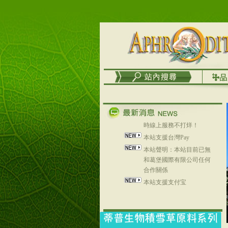
列，可以郵寄至部分亞太
地區～
在外租屋者、居住處無管
理員、不方便在工作地點
取件者，歡迎多多使用
【郵局i郵箱】的服務喔～
【i郵箱】設立的地點，請
進入內頁連結～
成功加入
Line@aphrodite2020 24小
時線上服務不打烊！
本站支援台灣Pay
本站聲明：本站目前已無
和葛堡國際有限公司任何
合作關係
本站支援支付宝
2017年1月1日起，中国大
陆运费不限重量，调降为
NT$320(RMB￥71.00)