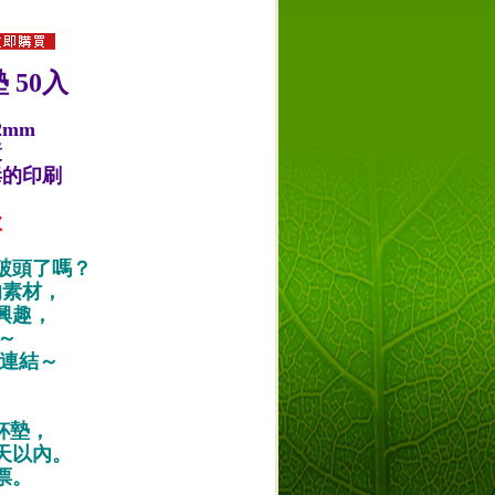
 50入
2mm
漿
毒的印刷
款
破頭了嗎？
的素材，
興趣，
唷～
作品連結～
紙杯墊，
天以內。
票。