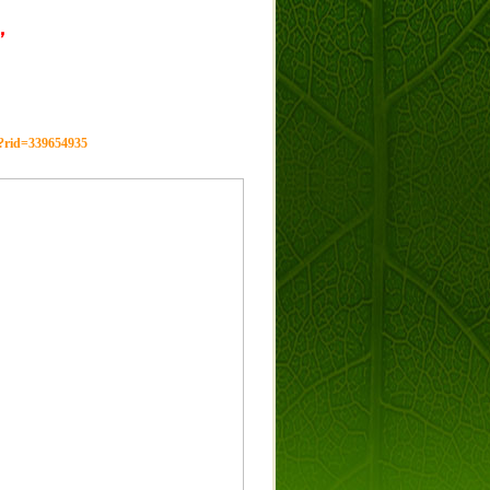
，
g?rid=339654935