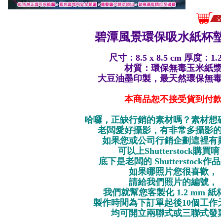
碧潭風景
環保
吸水紙杯墊
尺寸：8.5 x 8.5 cm 厚度：1.
材質：環保無毒玉米紙
大豆油墨印製，最天然環保無
本商品恕不接受貨到付
哈囉，正缺行銷的素材嗎？素材想
老闆愛好攝影，有非常多攝影
如果您或公司行銷企劃這裡有
可以上Shutterstock購買
底下是老闆的 Shutterstock
如果哪照片您很喜歡，
請給我們照片的編號，
我們就幫您客製化 1.2 mm 
製作時間為下訂單起後10個工作
均可開立兩聯式或三聯式發