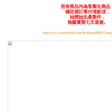
所有商品均為客製化商品
確定後訂單付清款項，
始開始生產製作，
無鑑賞期七天退貨。
https://www.shutterstock.com/zh-Hant/g/Phil+Chan