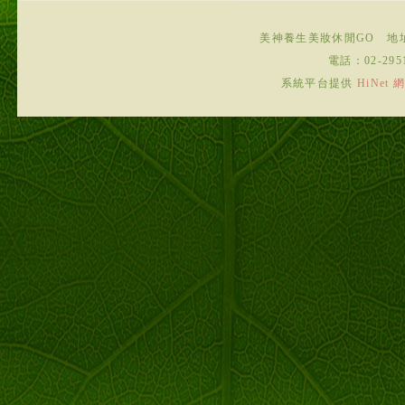
美神養生美妝休閒GO
地
電話：
02-295
系統平台提供
HiNe