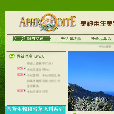
列，可以郵寄至部分亞太
地區～
在外租屋者、居住處無管
理員、不方便在工作地點
取件者，歡迎多多使用
【郵局i郵箱】的服務喔～
【i郵箱】設立的地點，請
進入內頁連結～
成功加入
中秋優選，大成
Line@aphrodite2020 24小
時線上服務不打烊！
本站支援台灣Pay
本站聲明：本站目前已無
和葛堡國際有限公司任何
合作關係
本站支援支付宝
2017年1月1日起，中国大
陆运费不限重量，调降为
NT$320(RMB￥71.00)