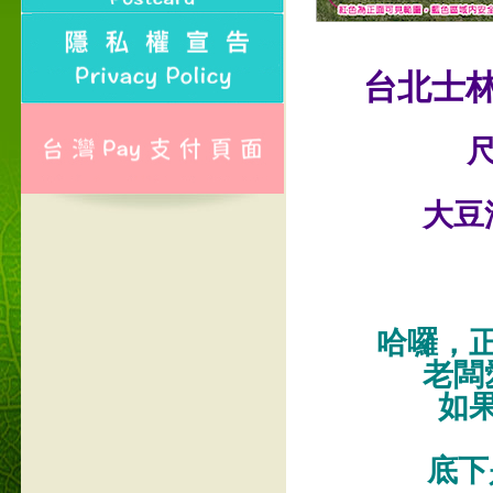
台北士
尺
大豆
哈囉，
老闆
如
底下是