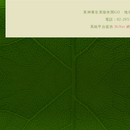
美神養生美妝休閒GO
地
電話：
02-295
系統平台提供
HiNe