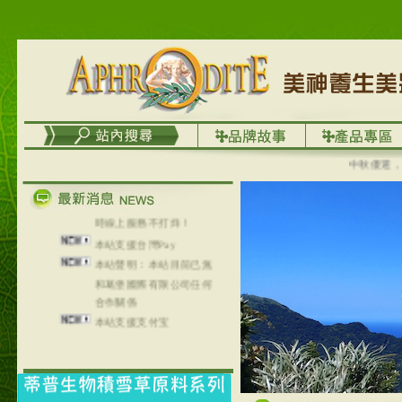
列，可以郵寄至部分亞太
地區～
在外租屋者、居住處無管
理員、不方便在工作地點
取件者，歡迎多多使用
【郵局i郵箱】的服務喔～
【i郵箱】設立的地點，請
進入內頁連結～
成功加入
中秋優選，大成
Line@aphrodite2020 24小
時線上服務不打烊！
本站支援台灣Pay
本站聲明：本站目前已無
和葛堡國際有限公司任何
合作關係
本站支援支付宝
2017年1月1日起，中国大
陆运费不限重量，调降为
NT$320(RMB￥71.00)