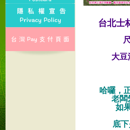
台北士
尺
大豆
哈囉，
老闆
如
底下是