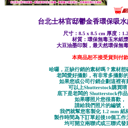
台北士林官邸鬱金香
環保
吸水
尺寸：8.5 x 8.5 cm 厚度：1.
材質：環保無毒玉米紙
大豆油墨印製，最天然環保無
本商品恕不接受貨到付
哈囉，正缺行銷的素材嗎？素材想
老闆愛好攝影，有非常多攝影
如果您或公司行銷企劃這裡有
可以上Shutterstock購買
底下是老闆的 Shutterstock
如果哪照片您很喜歡，
請給我們照片的編號，
我們就幫您客製化 1.2 mm 
製作時間為下訂單起後10個工作
均可開立兩聯式或三聯式發