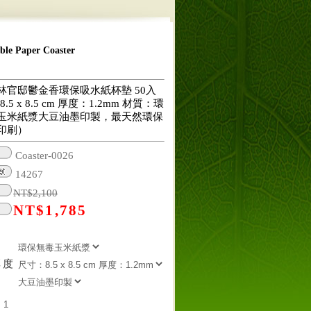
 Paper Coaster
林官邸鬱金香環保吸水紙杯墊 50入
.5 x 8.5 cm 厚度：1.2mm 材質：環
玉米紙漿大豆油墨印製，最天然環保
印刷）
Coaster-0026
14267
NT$
2,100
NT$
1,785
厚度