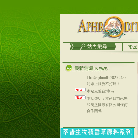
務
台灣澤芳面膜慕思潔顏系
列，可以郵寄至部分亞太
地區～
在外租屋者、居住處無管
理員、不方便在工作地點
取件者，歡迎多多使用
【郵局i郵箱】的服務喔～
【i郵箱】設立的地點，請
進入內頁連結～
成功加入
Line@aphrodite2020 24小
時線上服務不打烊！
本站支援台灣Pay
本站聲明：本站目前已無
和葛堡國際有限公司任何
合作關係
本站支援支付宝
2017年1月1日起，中国大
陆运费不限重量，调降为
NT$320(RMB￥71.00)