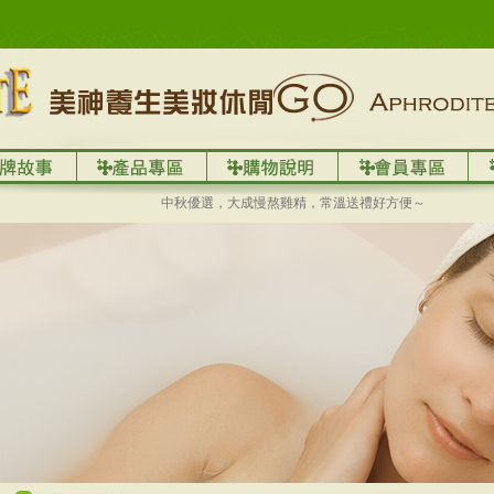
中秋優選，大成慢熬雞精，常溫送禮好方便～