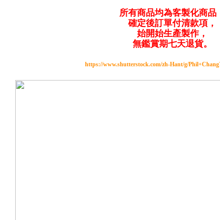
所有商品均為客製化商品
確定後訂單付清款項，
始開始生產製作，
無鑑賞期七天退貨。
https://www.shutterstock.com/zh-Hant/g/Phil+Chan