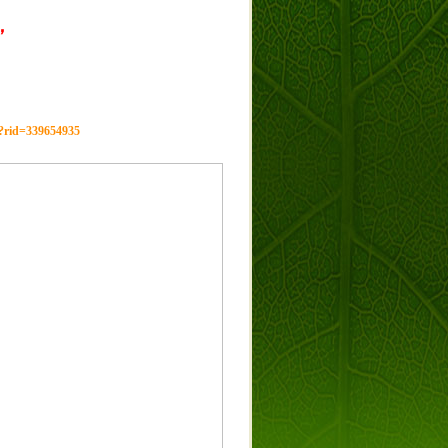
，
g?rid=339654935