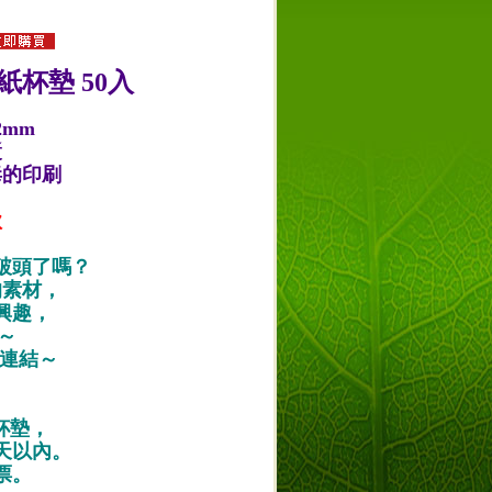
紙杯墊 50入
2mm
漿
毒的印刷
款
破頭了嗎？
的素材，
興趣，
唷～
作品連結～
紙杯墊，
天以內。
票。