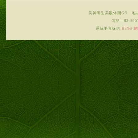
美神養生美妝休閒GO
地
電話：
02-295
系統平台提供
HiNe