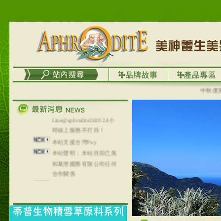
台灣澤芳面膜慕思潔顏系
列，可以郵寄至部分亞太
地區～
在外租屋者、居住處無管
理員、不方便在工作地點
取件者，歡迎多多使用
【郵局i郵箱】的服務喔～
【i郵箱】設立的地點，請
進入內頁連結～
中秋優選，
成功加入
Line@aphrodite2020 24小
時線上服務不打烊！
本站支援台灣Pay
本站聲明：本站目前已無
和葛堡國際有限公司任何
合作關係
本站支援支付宝
2017年1月1日起，中国大
陆运费不限重量，调降为
NT$320(RMB￥71.00)