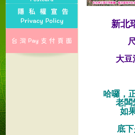
新北
尺
大豆
哈囉，
老闆
如
底下是