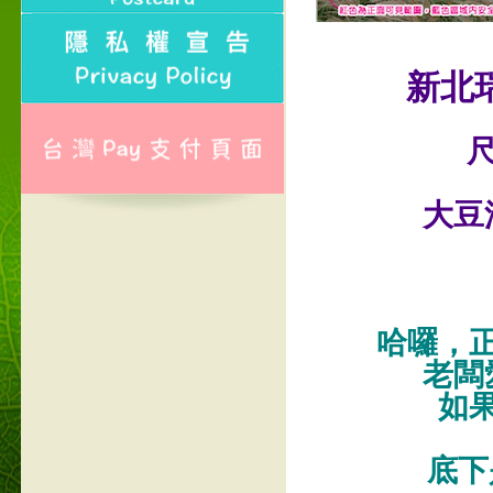
新北
尺
大豆
哈囉，
老闆
如
底下是