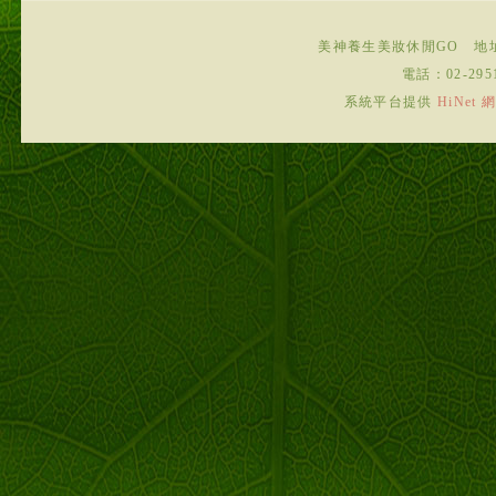
美神養生美妝休閒GO
地
電話：
02-295
系統平台提供
HiNe