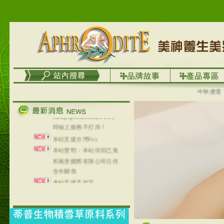
台灣澤芳面膜慕思潔顏系
列，可以郵寄至部分亞太
地區～
在外租屋者、居住處無管
理員、不方便在工作地點
取件者，歡迎多多使用
【郵局i郵箱】的服務喔～
【i郵箱】設立的地點，請
進入內頁連結～
中秋優選，大
成功加入
Line@aphrodite2020 24小
時線上服務不打烊！
本站支援台灣Pay
本站聲明：本站目前已無
和葛堡國際有限公司任何
合作關係
本站支援支付宝
2017年1月1日起，中国大
陆运费不限重量，调降为
NT$320(RMB￥71.00)