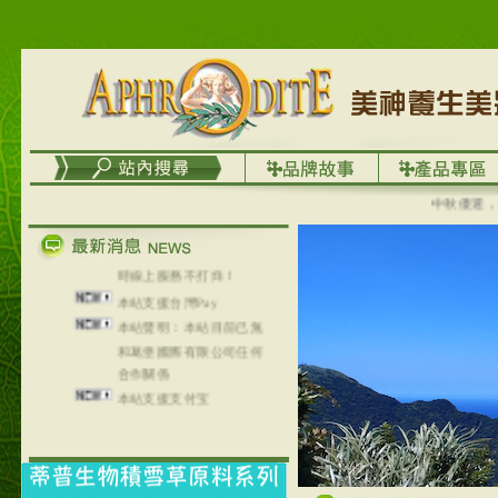
列，可以郵寄至部分亞太
地區～
在外租屋者、居住處無管
理員、不方便在工作地點
取件者，歡迎多多使用
【郵局i郵箱】的服務喔～
【i郵箱】設立的地點，請
進入內頁連結～
成功加入
中秋優選，大成
Line@aphrodite2020 24小
時線上服務不打烊！
本站支援台灣Pay
本站聲明：本站目前已無
和葛堡國際有限公司任何
合作關係
本站支援支付宝
2017年1月1日起，中国大
陆运费不限重量，调降为
NT$320(RMB￥71.00)