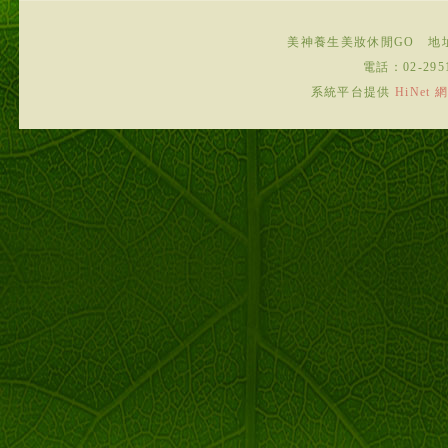
美神養生美妝休閒GO
地
電話：
02-295
系統平台提供
HiNe