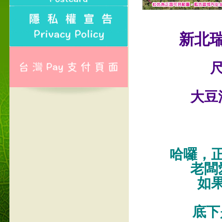
新北
尺
大豆
哈囉，
老闆
如
底下是