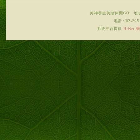
美神養生美妝休閒GO
地
電話：
02-295
系統平台提供
HiNe