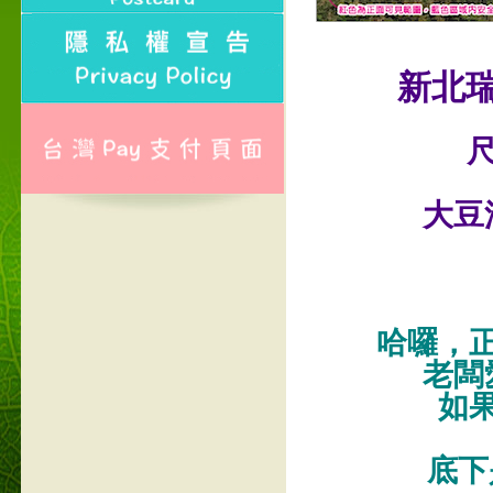
新北
尺
大豆
哈囉，
老闆
如
底下是