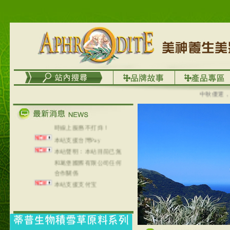
列，可以郵寄至部分亞太
地區～
在外租屋者、居住處無管
理員、不方便在工作地點
取件者，歡迎多多使用
【郵局i郵箱】的服務喔～
【i郵箱】設立的地點，請
進入內頁連結～
成功加入
中秋優選，大成
Line@aphrodite2020 24小
時線上服務不打烊！
本站支援台灣Pay
本站聲明：本站目前已無
和葛堡國際有限公司任何
合作關係
本站支援支付宝
2017年1月1日起，中国大
陆运费不限重量，调降为
NT$320(RMB￥71.00)