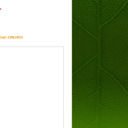
，
g?rid=339654935