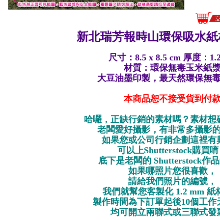
新北瑞芳報時山環保
吸水紙
尺寸：8.5 x 8.5 cm 厚度：1.
材質：環保無毒玉米紙
大豆油墨印製，最天然環保無
本商品恕不接受貨到付
哈囉，正缺行銷的素材嗎？素材想
老闆愛好攝影，有非常多攝影
如果您或公司行銷企劃這裡有
可以上Shutterstock購買
底下是老闆的 Shutterstock
如果哪照片您很喜歡，
請給我們照片的編號，
我們就幫您客製化 1.2 mm 
製作時間為下訂單起後10個工作
均可開立兩聯式或三聯式發