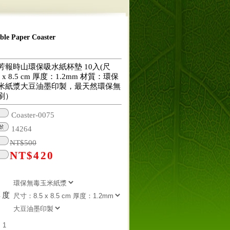
 Paper Coaster
芳報時山環保吸水紙杯墊 10入(尺
 x 8.5 cm 厚度：1.2mm 材質：環保
米紙漿大豆油墨印製，最天然環保無
刷）
Coaster-0075
14264
NT$
500
NT$
420
厚度