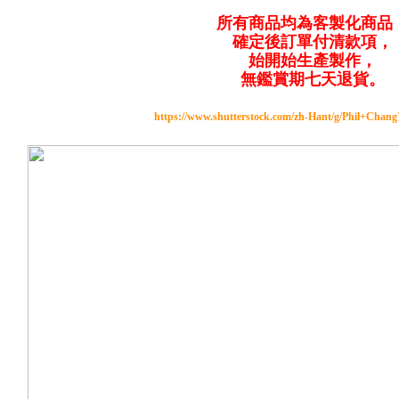
所有商品均為客製化商品
確定後訂單付清款項，
始開始生產製作，
無鑑賞期七天退貨。
https://www.shutterstock.com/zh-Hant/g/Phil+Chan