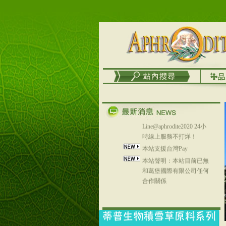
台灣澤芳面膜慕思潔顏系
列，可以郵寄至部分亞太
地區～
在外租屋者、居住處無管
理員、不方便在工作地點
取件者，歡迎多多使用
【郵局i郵箱】的服務喔～
【i郵箱】設立的地點，請
進入內頁連結～
成功加入
Line@aphrodite2020 24小
時線上服務不打烊！
本站支援台灣Pay
本站聲明：本站目前已無
和葛堡國際有限公司任何
合作關係
本站支援支付宝
2017年1月1日起，中国大
陆运费不限重量，调降为
NT$320(RMB￥71.00)