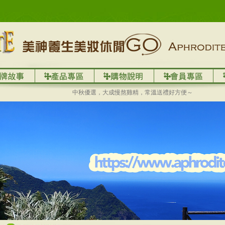
中秋優選，大成慢熬雞精，常溫送禮好方便～