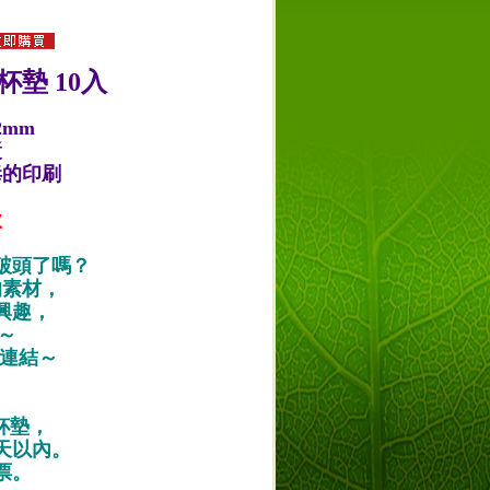
杯墊 10入
2mm
漿
毒的印刷
款
破頭了嗎？
的素材，
興趣，
唷～
作品連結～
紙杯墊，
天以內。
票。