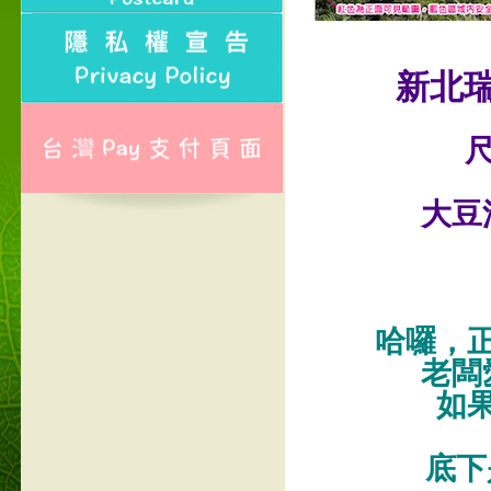
新北
尺
大豆
哈囉，
老闆
如
底下是