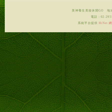
美神養生美妝休閒GO
地
電話：
02-295
系統平台提供
HiNe