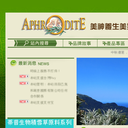
列，可以郵寄至部分亞太
地區～
在外租屋者、居住處無管
理員、不方便在工作地點
取件者，歡迎多多使用
【郵局i郵箱】的服務喔～
【i郵箱】設立的地點，請
進入內頁連結～
成功加入
中秋優選，大成
Line@aphrodite2020 24小
時線上服務不打烊！
本站支援台灣Pay
本站聲明：本站目前已無
和葛堡國際有限公司任何
合作關係
本站支援支付宝
2017年1月1日起，中国大
陆运费不限重量，调降为
NT$320(RMB￥71.00)