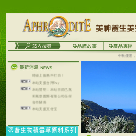
列，可以郵寄至部分亞太
地區～
在外租屋者、居住處無管
理員、不方便在工作地點
取件者，歡迎多多使用
【郵局i郵箱】的服務喔～
【i郵箱】設立的地點，請
進入內頁連結～
成功加入
中秋優選，大成
Line@aphrodite2020 24小
時線上服務不打烊！
本站支援台灣Pay
本站聲明：本站目前已無
和葛堡國際有限公司任何
合作關係
本站支援支付宝
2017年1月1日起，中国大
陆运费不限重量，调降为
NT$320(RMB￥71.00)