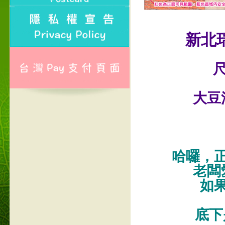
新北
尺
大豆
哈囉，
老闆
如
底下是