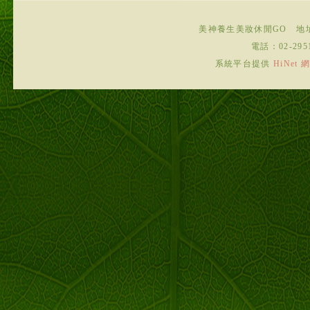
美神養生美妝休閒GO
地
電話：
02-295
系統平台提供
HiNe