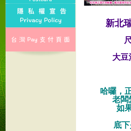
新北
尺
大豆
哈囉，
老闆
如
底下是