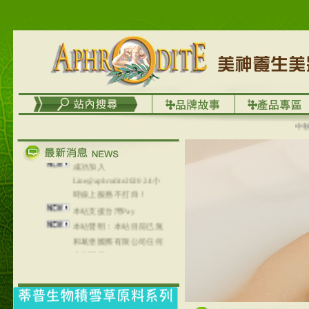
務
台灣澤芳面膜慕思潔顏系
列，可以郵寄至部分亞太
地區～
在外租屋者、居住處無管
理員、不方便在工作地點
取件者，歡迎多多使用
【郵局i郵箱】的服務喔～
【i郵箱】設立的地點，請
中秋優選
進入內頁連結～
成功加入
Line@aphrodite2020 24小
時線上服務不打烊！
本站支援台灣Pay
本站聲明：本站目前已無
和葛堡國際有限公司任何
合作關係
本站支援支付宝
2017年1月1日起，中国大
陆运费不限重量，调降为
NT$320(RMB￥71.00)