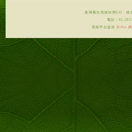
美神養生美妝休閒GO
地
電話：
02-295
系統平台提供
HiNe