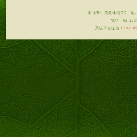
美神養生美妝休閒GO
地
電話：
02-295
系統平台提供
HiNe