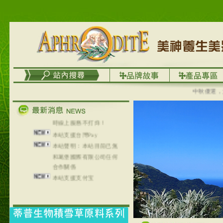
列，可以郵寄至部分亞太
地區～
在外租屋者、居住處無管
理員、不方便在工作地點
取件者，歡迎多多使用
【郵局i郵箱】的服務喔～
【i郵箱】設立的地點，請
進入內頁連結～
中秋優選，大
成功加入
Line@aphrodite2020 24小
時線上服務不打烊！
本站支援台灣Pay
本站聲明：本站目前已無
和葛堡國際有限公司任何
合作關係
本站支援支付宝
2017年1月1日起，中国大
陆运费不限重量，调降为
NT$320(RMB￥71.00)