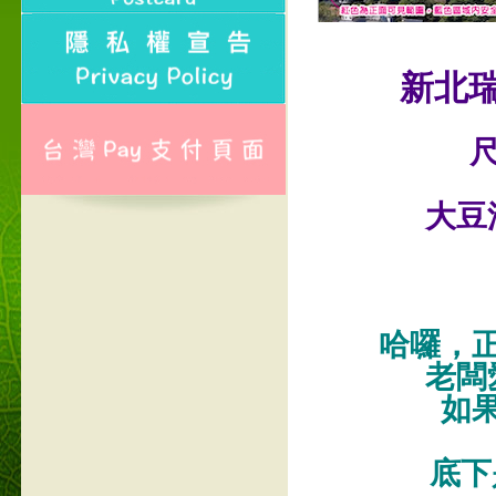
新北
尺
大豆
哈囉，
老闆
如
底下是