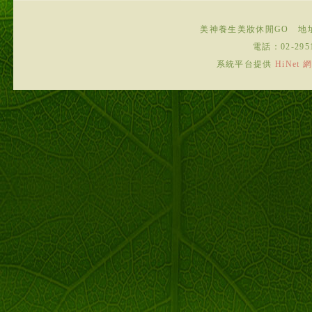
美神養生美妝休閒GO
地
電話：
02-295
系統平台提供
HiNe