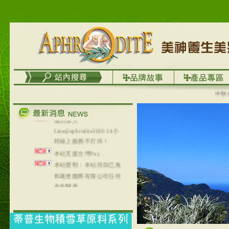
台灣澤芳面膜慕思潔顏系
列，可以郵寄至部分亞太
地區～
在外租屋者、居住處無管
理員、不方便在工作地點
取件者，歡迎多多使用
【郵局i郵箱】的服務喔～
【i郵箱】設立的地點，請
中秋優選
進入內頁連結～
成功加入
Line@aphrodite2020 24小
時線上服務不打烊！
本站支援台灣Pay
本站聲明：本站目前已無
和葛堡國際有限公司任何
合作關係
本站支援支付宝
2017年1月1日起，中国大
陆运费不限重量，调降为
NT$320(RMB￥71.00)