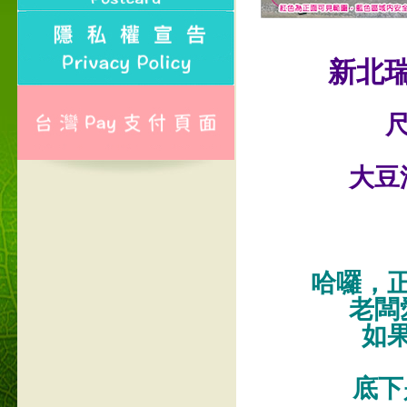
新北
尺
大豆
哈囉，
老闆
如
底下是