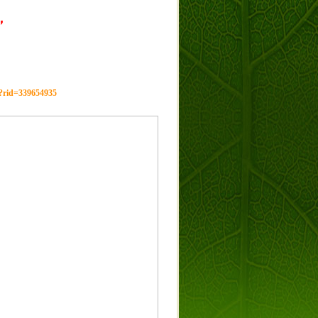
，
g?rid=339654935