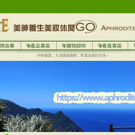
中秋優選，大成慢熬雞精，常溫送禮好方便～