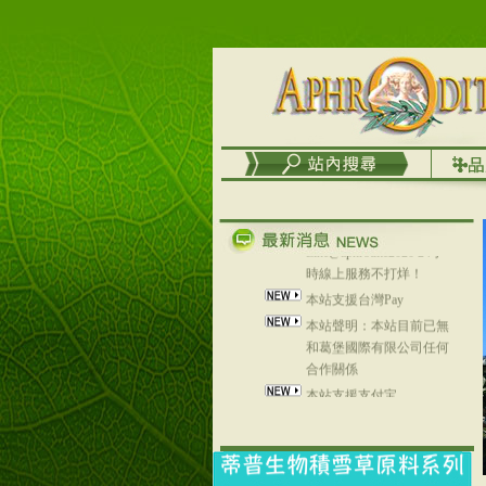
台灣澤芳面膜慕思潔顏系
列，可以郵寄至部分亞太
地區～
在外租屋者、居住處無管
理員、不方便在工作地點
取件者，歡迎多多使用
【郵局i郵箱】的服務喔～
【i郵箱】設立的地點，請
進入內頁連結～
成功加入
Line@aphrodite2020 24小
時線上服務不打烊！
本站支援台灣Pay
本站聲明：本站目前已無
和葛堡國際有限公司任何
合作關係
本站支援支付宝
2017年1月1日起，中国大
陆运费不限重量，调降为
NT$320(RMB￥71.00)