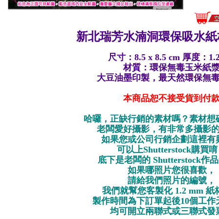
新北瑞芳水湳洞環保
吸水紙
尺寸：8.5 x 8.5 cm 厚度：1.
材質：環保無毒玉米紙
大豆油墨印製，最天然環保無
本商品恕不接受貨到付
哈囉，正缺行銷的素材嗎？素材想
老闆愛好攝影，有非常多攝影
如果您或公司行銷企劃這裡有
可以上Shutterstock購買
底下是老闆的 Shutterstock
如果哪照片您很喜歡，
請給我們照片的編號，
我們就幫您客製化 1.2 mm 
製作時間為下訂單起後10個工作
均可開立兩聯式或三聯式發