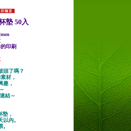
杯墊 50入
2mm
漿
毒的印刷
款
破頭了嗎？
的素材，
興趣，
唷～
作品連結～
紙杯墊，
天以內。
票。