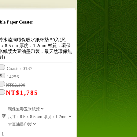
 Paper Coaster
芳水湳洞環保吸水紙杯墊 50入(尺
 x 8.5 cm 厚度：1.2mm 材質：環保
米紙漿大豆油墨印製，最天然環保無
刷）
Coaster-0137
14256
NT$
2,100
NT$
1,785
厚度