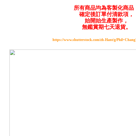
所有商品均為客製化商品
確定後訂單付清款項，
始開始生產製作，
無鑑賞期七天退貨。
https://www.shutterstock.com/zh-Hant/g/Phil+Chan