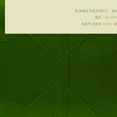
美神養生美妝休閒GO
地
電話：
02-295
系統平台提供
HiNe