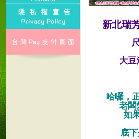
新北瑞
尺
大豆
哈囉，
老闆
如
底下是