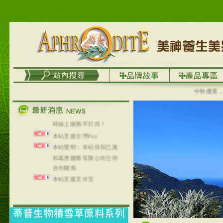
列，可以郵寄至部分亞太
地區～
在外租屋者、居住處無管
理員、不方便在工作地點
取件者，歡迎多多使用
【郵局i郵箱】的服務喔～
【i郵箱】設立的地點，請
進入內頁連結～
成功加入
中秋優選，大成
Line@aphrodite2020 24小
時線上服務不打烊！
本站支援台灣Pay
本站聲明：本站目前已無
和葛堡國際有限公司任何
合作關係
本站支援支付宝
2017年1月1日起，中国大
陆运费不限重量，调降为
NT$320(RMB￥71.00)