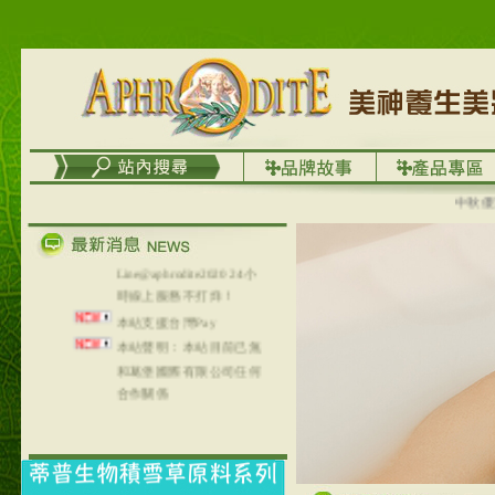
台灣澤芳面膜慕思潔顏系
列，可以郵寄至部分亞太
地區～
在外租屋者、居住處無管
理員、不方便在工作地點
取件者，歡迎多多使用
【郵局i郵箱】的服務喔～
【i郵箱】設立的地點，請
進入內頁連結～
中秋優選，
成功加入
Line@aphrodite2020 24小
時線上服務不打烊！
本站支援台灣Pay
本站聲明：本站目前已無
和葛堡國際有限公司任何
合作關係
本站支援支付宝
2017年1月1日起，中国大
陆运费不限重量，调降为
NT$320(RMB￥71.00)