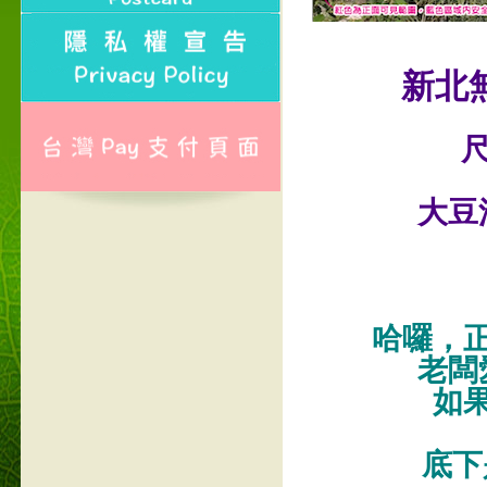
新北
尺
大豆
哈囉，
老闆
如
底下是