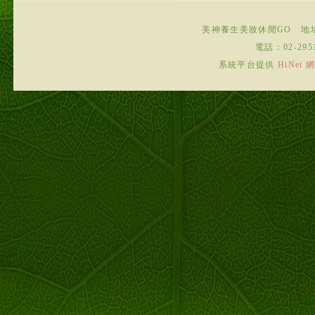
美神養生美妝休閒GO
地
電話：
02-295
系統平台提供
HiNe