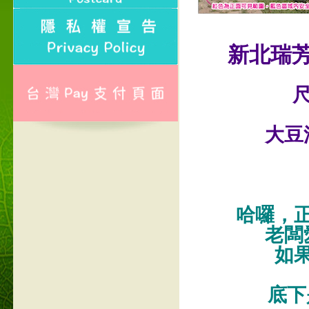
新北瑞
尺
大豆
哈囉，
老闆
如
底下是