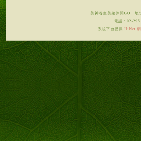
美神養生美妝休閒GO
地
電話：
02-295
系統平台提供
HiNe