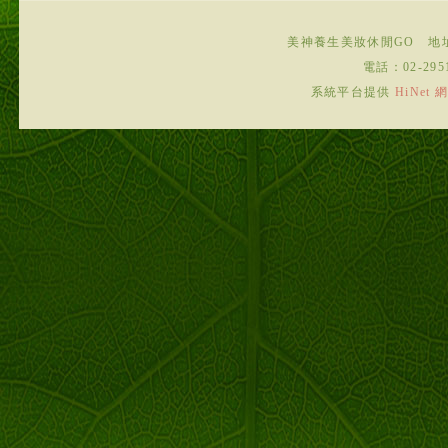
美神養生美妝休閒GO
地
電話：
02-295
系統平台提供
HiNe