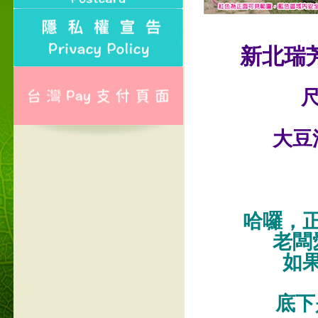
新北瑞
尺
大豆
哈囉，
老闆
如
底下是