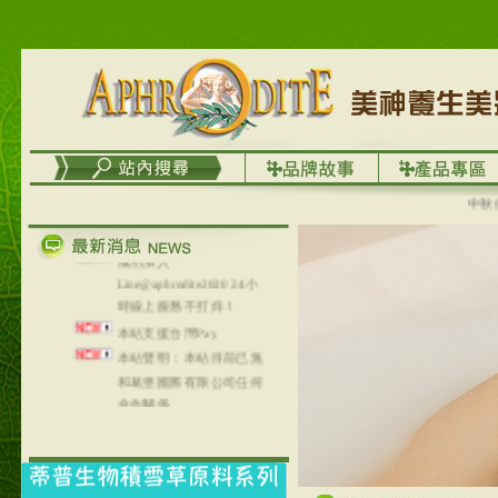
台灣澤芳面膜慕思潔顏系
列，可以郵寄至部分亞太
地區～
在外租屋者、居住處無管
理員、不方便在工作地點
取件者，歡迎多多使用
【郵局i郵箱】的服務喔～
【i郵箱】設立的地點，請
中秋優選
進入內頁連結～
成功加入
Line@aphrodite2020 24小
時線上服務不打烊！
本站支援台灣Pay
本站聲明：本站目前已無
和葛堡國際有限公司任何
合作關係
本站支援支付宝
2017年1月1日起，中国大
陆运费不限重量，调降为
NT$320(RMB￥71.00)