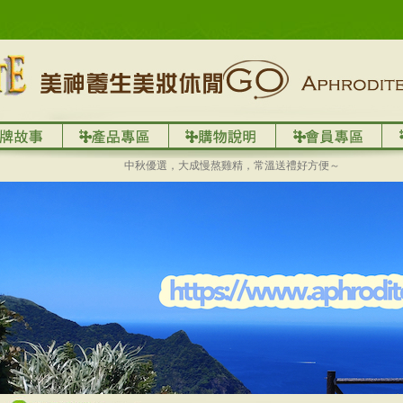
中秋優選，大成慢熬雞精，常溫送禮好方便～