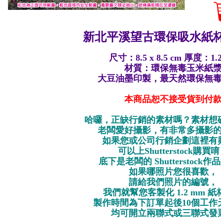
新北平溪望古環保
吸水紙杯
尺寸：8.5 x 8.5 cm 厚度：1.
材質：環保無毒玉米紙
大豆油墨印製，最天然環保無
本商品恕不接受貨到付
哈囉，正缺行銷的素材嗎？素材想
老闆愛好攝影，有非常多攝影
如果您或公司行銷企劃這裡有
可以上Shutterstock購買
底下是老闆的 Shutterstock
如果哪照片您很喜歡，
請給我們照片的編號，
我們就幫您客製化 1.2 mm 
製作時間為下訂單起後10個工作
均可開立兩聯式或三聯式發