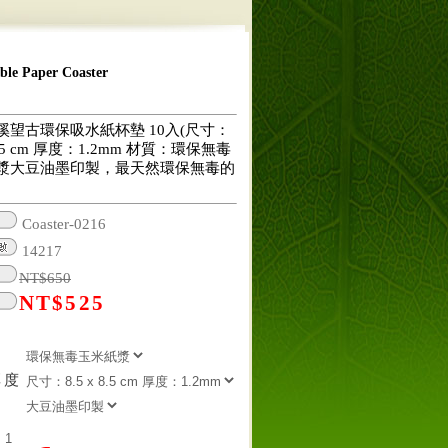
 Paper Coaster
溪望古環保吸水紙杯墊 10入(尺寸：
 8.5 cm 厚度：1.2mm 材質：環保無毒
漿大豆油墨印製，最天然環保無毒的
Coaster-0216
14217
NT$
650
NT$
525
厚度