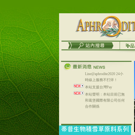
台灣澤芳面膜慕思潔顏系
列，可以郵寄至部分亞太
地區～
在外租屋者、居住處無管
理員、不方便在工作地點
取件者，歡迎多多使用
【郵局i郵箱】的服務喔～
【i郵箱】設立的地點，請
進入內頁連結～
成功加入
Line@aphrodite2020 24小
時線上服務不打烊！
本站支援台灣Pay
本站聲明：本站目前已無
和葛堡國際有限公司任何
合作關係
本站支援支付宝
2017年1月1日起，中国大
陆运费不限重量，调降为
NT$320(RMB￥71.00)