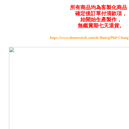
所有商品均為客製化商品
確定後訂單付清款項，
始開始生產製作，
無鑑賞期七天退貨。
https://www.shutterstock.com/zh-Hant/g/Phil+Chan