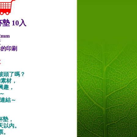
墊 10入
2mm
漿
毒的印刷
款
破頭了嗎？
的素材，
興趣，
唷～
作品連結～
紙杯墊，
天以內。
票。