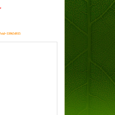
，
g?rid=339654935