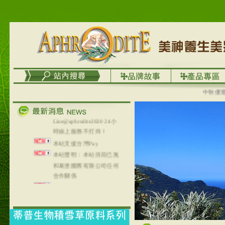
台灣澤芳面膜慕思潔顏系
列，可以郵寄至部分亞太
地區～
在外租屋者、居住處無管
理員、不方便在工作地點
取件者，歡迎多多使用
【郵局i郵箱】的服務喔～
【i郵箱】設立的地點，請
進入內頁連結～
中秋優選，
成功加入
Line@aphrodite2020 24小
時線上服務不打烊！
本站支援台灣Pay
本站聲明：本站目前已無
和葛堡國際有限公司任何
合作關係
本站支援支付宝
2017年1月1日起，中国大
陆运费不限重量，调降为
NT$320(RMB￥71.00)