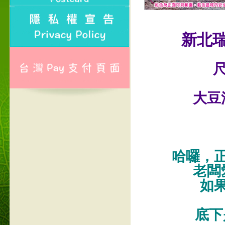
新北
尺
大豆
哈囉，
老闆
如
底下是