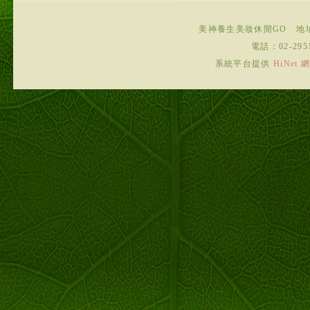
美神養生美妝休閒GO
地
電話：
02-295
系統平台提供
HiNe