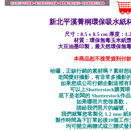
新北平溪菁桐環保
吸水紙杯
尺寸：8.5 x 8.5 cm 厚度：1.
材質：環保無毒玉米紙
大豆油墨印製，最天然環保無
本商品恕不接受貨到付
哈囉，正缺行銷的素材嗎？素材想
老闆愛好攝影，有非常多攝影
如果您或公司行銷企劃這裡有
可以上Shutterstock購買
底下是老闆的 Shutterstock
如果哪照片您很喜歡，
請給我們照片的編號，
我們就幫您客製化 1.2 mm 
製作時間為下訂單起後10個工作
均可開立兩聯式或三聯式發