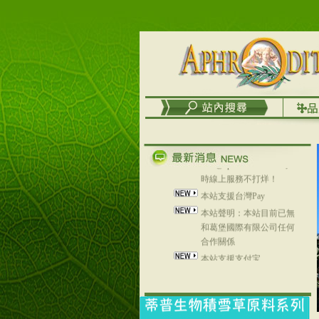
台灣澤芳面膜慕思潔顏系
列，可以郵寄至部分亞太
地區～
在外租屋者、居住處無管
理員、不方便在工作地點
取件者，歡迎多多使用
【郵局i郵箱】的服務喔～
【i郵箱】設立的地點，請
進入內頁連結～
成功加入
Line@aphrodite2020 24小
時線上服務不打烊！
本站支援台灣Pay
本站聲明：本站目前已無
和葛堡國際有限公司任何
合作關係
本站支援支付宝
2017年1月1日起，中国大
陆运费不限重量，调降为
NT$320(RMB￥71.00)