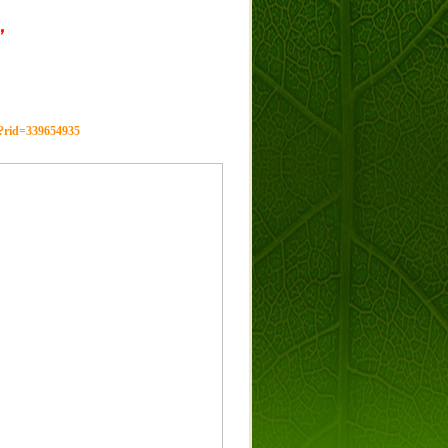
，
g?rid=339654935