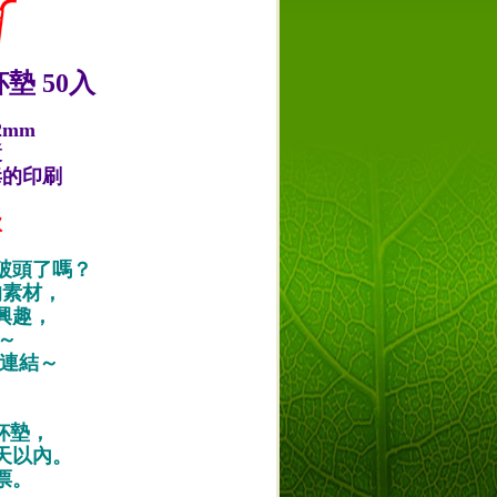
墊 50入
2mm
漿
毒的印刷
款
破頭了嗎？
的素材，
興趣，
唷～
作品連結～
紙杯墊，
天以內。
票。