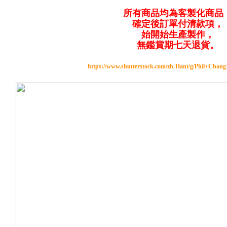
所有商品均為客製化商品
確定後訂單付清款項，
始開始生產製作，
無鑑賞期七天退貨。
https://www.shutterstock.com/zh-Hant/g/Phil+Chan