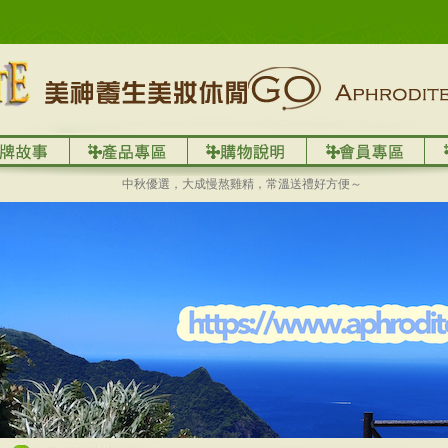
中秋優選，大成慢熬雞精，常溫送禮好方便～