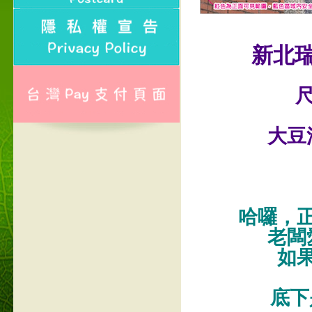
新北
尺
大豆
哈囉，
老闆
如
底下是