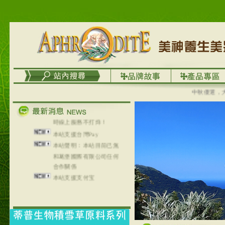
列，可以郵寄至部分亞太
地區～
在外租屋者、居住處無管
理員、不方便在工作地點
取件者，歡迎多多使用
【郵局i郵箱】的服務喔～
【i郵箱】設立的地點，請
進入內頁連結～
成功加入
中秋優選，大成
Line@aphrodite2020 24小
時線上服務不打烊！
本站支援台灣Pay
本站聲明：本站目前已無
和葛堡國際有限公司任何
合作關係
本站支援支付宝
2017年1月1日起，中国大
陆运费不限重量，调降为
NT$320(RMB￥71.00)