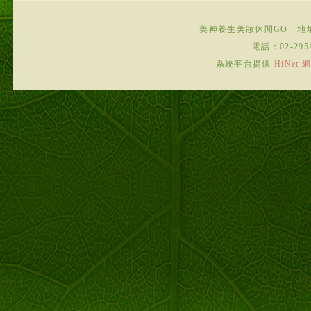
美神養生美妝休閒GO
地
電話：
02-295
系統平台提供
HiNe