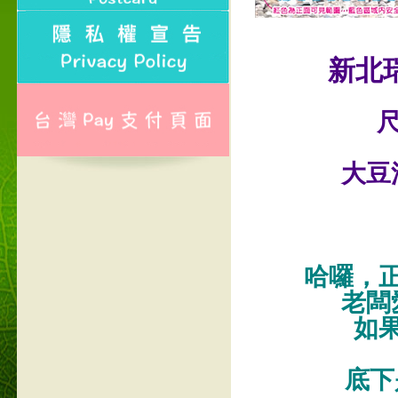
新北
尺
大豆
哈囉，
老闆
如
底下是