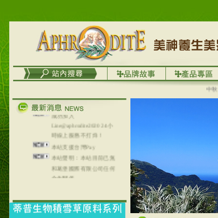
務
台灣澤芳面膜慕思潔顏系
列，可以郵寄至部分亞太
地區～
在外租屋者、居住處無管
理員、不方便在工作地點
取件者，歡迎多多使用
【郵局i郵箱】的服務喔～
【i郵箱】設立的地點，請
中秋優選
進入內頁連結～
成功加入
Line@aphrodite2020 24小
時線上服務不打烊！
本站支援台灣Pay
本站聲明：本站目前已無
和葛堡國際有限公司任何
合作關係
本站支援支付宝
2017年1月1日起，中国大
陆运费不限重量，调降为
NT$320(RMB￥71.00)