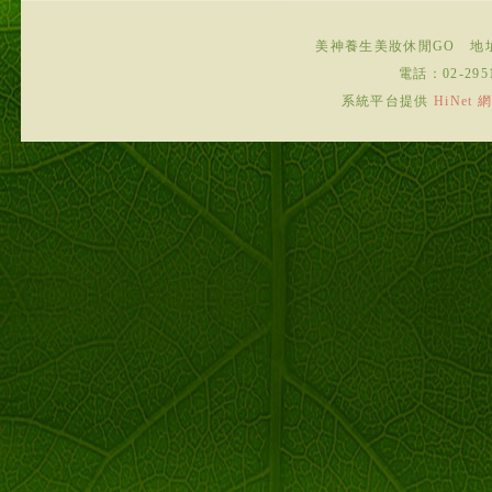
美神養生美妝休閒GO
地
電話：
02-295
系統平台提供
HiNe