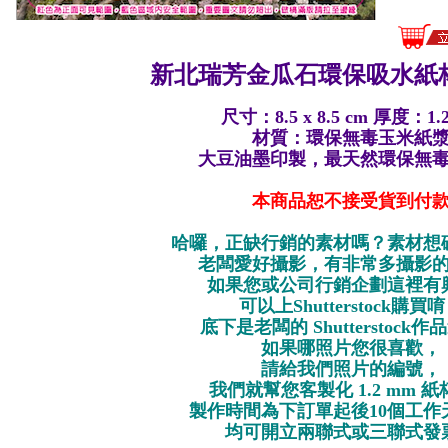
新北瑞芳金瓜石環保
吸水紙杯
尺寸：8.5 x 8.5 cm 厚度：1.
材質：環保無毒玉米紙
大豆油墨印製，最天然環保無
本商品恕不接受貨到付
哈囉，正缺行銷的素材嗎？素材想
老闆愛好攝影，有非常多攝影
如果您或公司行銷企劃這裡有
可以上Shutterstock購買
底下是老闆的 Shutterstock
如果哪照片您很喜歡，
請給我們照片的編號，
我們就幫您客製化 1.2 mm 
製作時間為下訂單起後10個工作
均可開立兩聯式或三聯式發