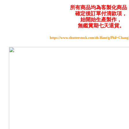
所有商品均為客製化商品
確定後訂單付清款項，
始開始生產製作，
無鑑賞期七天退貨。
https://www.shutterstock.com/zh-Hant/g/Phil+Chan