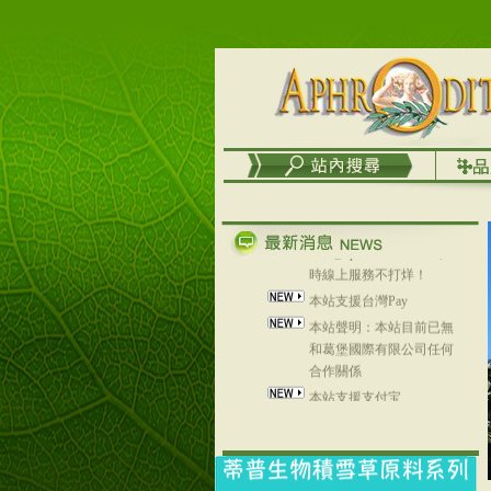
台灣澤芳面膜慕思潔顏系
列，可以郵寄至部分亞太
地區～
在外租屋者、居住處無管
理員、不方便在工作地點
取件者，歡迎多多使用
【郵局i郵箱】的服務喔～
【i郵箱】設立的地點，請
進入內頁連結～
成功加入
Line@aphrodite2020 24小
時線上服務不打烊！
本站支援台灣Pay
本站聲明：本站目前已無
和葛堡國際有限公司任何
合作關係
本站支援支付宝
2017年1月1日起，中国大
陆运费不限重量，调降为
NT$320(RMB￥71.00)