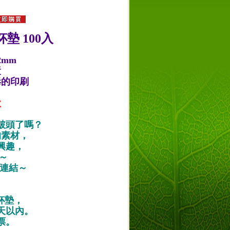
墊 100入
2mm
漿
毒的印刷
款
破頭了嗎？
的素材，
興趣，
唷～
作品連結～
紙杯墊，
天以內。
票。