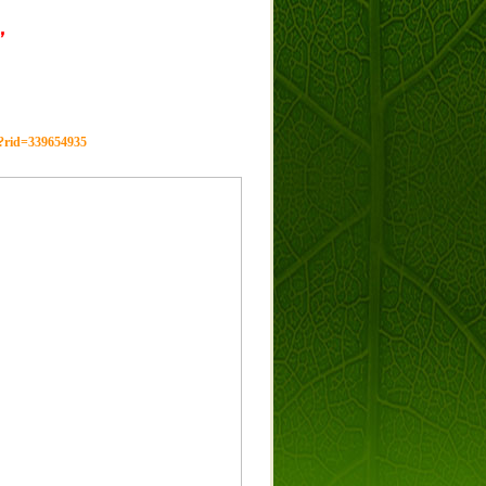
，
g?rid=339654935