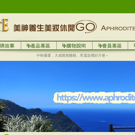
中秋優選，大成慢熬雞精，常溫送禮好方便～