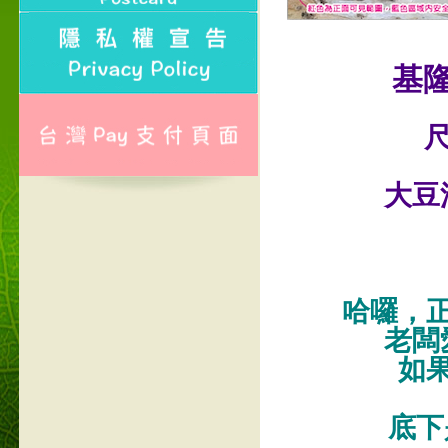
基
尺
大豆
哈囉，
老闆
如
底下是