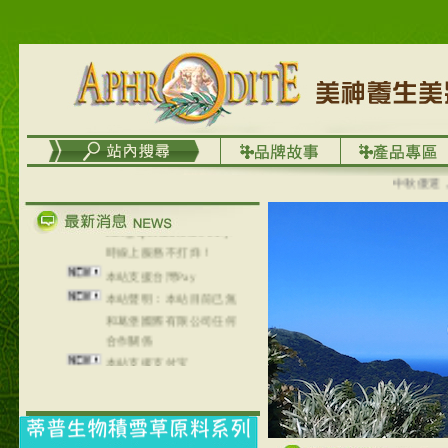
列，可以郵寄至部分亞太
地區～
在外租屋者、居住處無管
理員、不方便在工作地點
取件者，歡迎多多使用
【郵局i郵箱】的服務喔～
【i郵箱】設立的地點，請
進入內頁連結～
中秋優選，大成
成功加入
Line@aphrodite2020 24小
時線上服務不打烊！
本站支援台灣Pay
本站聲明：本站目前已無
和葛堡國際有限公司任何
合作關係
本站支援支付宝
2017年1月1日起，中国大
陆运费不限重量，调降为
NT$320(RMB￥71.00)