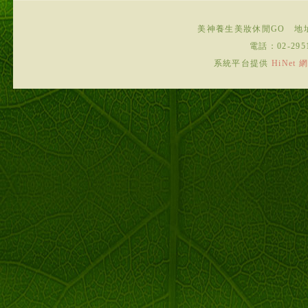
美神養生美妝休閒GO
地
電話：
02-295
系統平台提供
HiNe