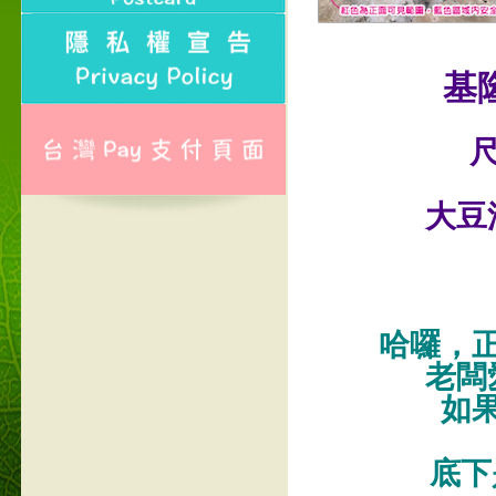
基
尺
大豆
哈囉，
老闆
如
底下是