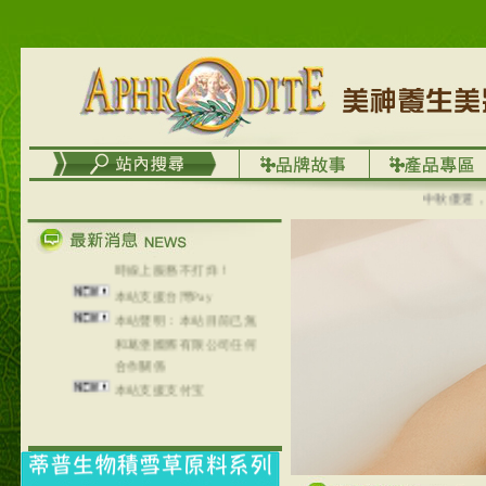
列，可以郵寄至部分亞太
地區～
在外租屋者、居住處無管
理員、不方便在工作地點
取件者，歡迎多多使用
【郵局i郵箱】的服務喔～
【i郵箱】設立的地點，請
進入內頁連結～
成功加入
中秋優選，大成
Line@aphrodite2020 24小
時線上服務不打烊！
本站支援台灣Pay
本站聲明：本站目前已無
和葛堡國際有限公司任何
合作關係
本站支援支付宝
2017年1月1日起，中国大
陆运费不限重量，调降为
NT$320(RMB￥71.00)