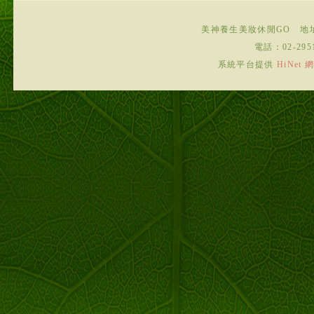
美神養生美妝休閒GO
地
電話：
02-295
系統平台提供
HiNe