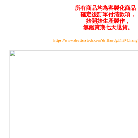
所有商品均為客製化商品
確定後訂單付清款項，
始開始生產製作，
無鑑賞期七天退貨。
https://www.shutterstock.com/zh-Hant/g/Phil+Chan