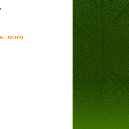
，
g?rid=339654935