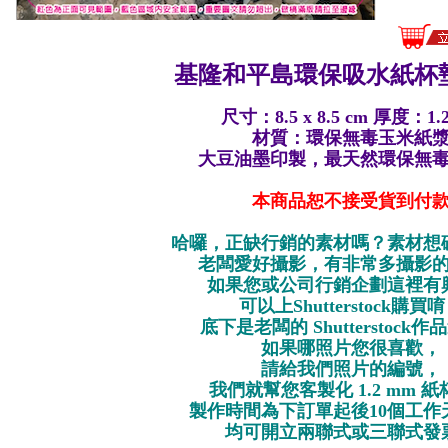
基隆和平島環保
吸水紙杯墊
尺寸：8.5 x 8.5 cm 厚度：1.
材質：環保無毒玉米紙
大豆油墨印製，最天然環保無
本商品恕不接受貨到付
哈囉，正缺行銷的素材嗎？素材想
老闆愛好攝影，有非常多攝影
如果您或公司行銷企劃這裡有
可以上Shutterstock購買
底下是老闆的 Shutterstock
如果哪照片您很喜歡，
請給我們照片的編號，
我們就幫您客製化 1.2 mm 
製作時間為下訂單起後10個工作
均可開立兩聯式或三聯式發