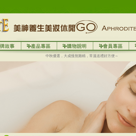
中秋優選，大成慢熬雞精，常溫送禮好方便～