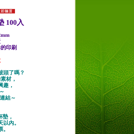
 100入
2mm
漿
毒的印刷
款
破頭了嗎？
的素材，
興趣，
唷～
作品連結～
紙杯墊，
天以內。
票。