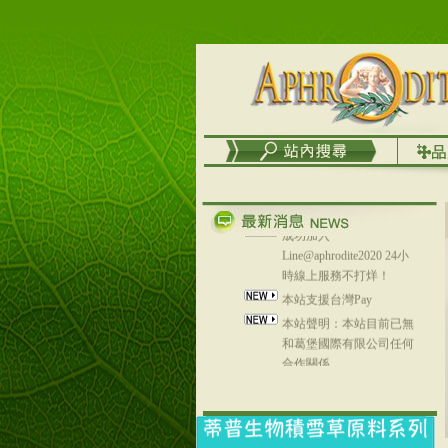
務
台灣澤芳面膜慕思潔顏系
列，可以郵寄至部分亞太
地區～
在外租屋者、居住處無管
理員、不方便在工作地點
取件者，歡迎多多使用
【郵局i郵箱】的服務喔～
【i郵箱】設立的地點，請
進入內頁連結～
成功加入
Line@aphrodite2020 24小
時線上服務不打烊！
本站支援台灣Pay
本站聲明：本站目前已無
和葛堡國際有限公司任何
合作關係
本站支援支付宝
2017年1月1日起，中国大
陆运费不限重量，调降为
NT$320(RMB￥71.00)