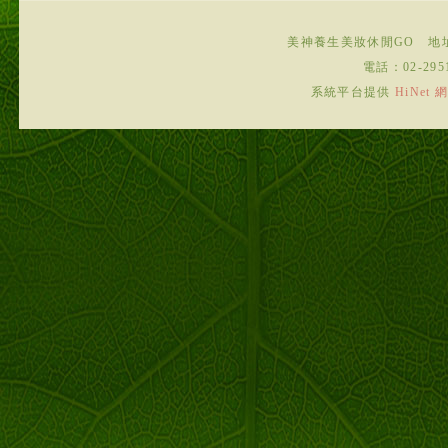
美神養生美妝休閒GO
地
電話：
02-295
系統平台提供
HiNe