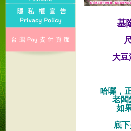
基
尺
大豆
哈囉，
老闆
如
底下是