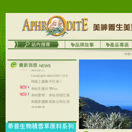
台灣澤芳面膜慕思潔顏系
列，可以郵寄至部分亞太
地區～
在外租屋者、居住處無管
理員、不方便在工作地點
取件者，歡迎多多使用
【郵局i郵箱】的服務喔～
【i郵箱】設立的地點，請
中秋優選
進入內頁連結～
成功加入
Line@aphrodite2020 24小
時線上服務不打烊！
本站支援台灣Pay
本站聲明：本站目前已無
和葛堡國際有限公司任何
合作關係
本站支援支付宝
2017年1月1日起，中国大
陆运费不限重量，调降为
NT$320(RMB￥71.00)