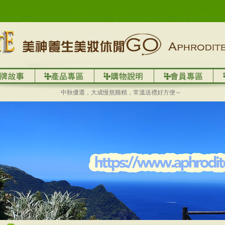
中秋優選，大成慢熬雞精，常溫送禮好方便～