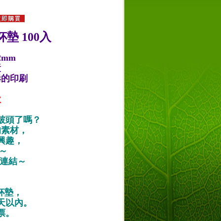
墊 100入
2mm
漿
毒的印刷
款
破頭了嗎？
的素材，
興趣，
唷～
作品連結～
紙杯墊，
天以內。
票。