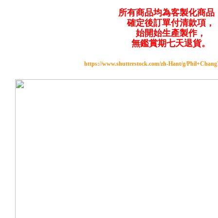
所有商品均為客製化商品
確定後訂單付清款項，
始開始生產製作，
無鑑賞期七天退貨。
https://www.shutterstock.com/zh-Hant/g/Phil+Chan