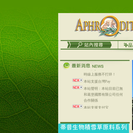
台灣澤芳面膜慕思潔顏系
列，可以郵寄至部分亞太
地區～
在外租屋者、居住處無管
理員、不方便在工作地點
取件者，歡迎多多使用
【郵局i郵箱】的服務喔～
【i郵箱】設立的地點，請
進入內頁連結～
成功加入
Line@aphrodite2020 24小
時線上服務不打烊！
本站支援台灣Pay
本站聲明：本站目前已無
和葛堡國際有限公司任何
合作關係
本站支援支付宝
2017年1月1日起，中国大
陆运费不限重量，调降为
NT$320(RMB￥71.00)