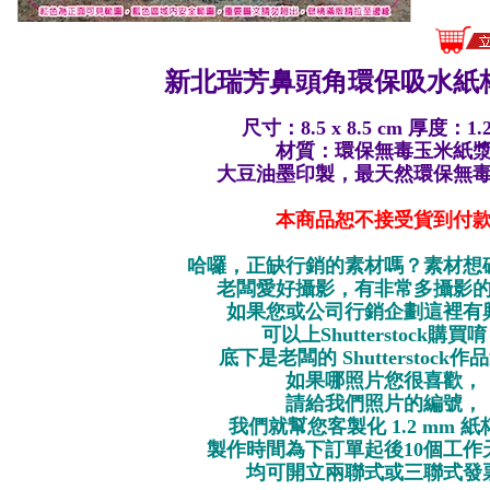
新北瑞芳鼻頭角環保
吸水紙杯
尺寸：8.5 x 8.5 cm 厚度：1.
材質：環保無毒玉米紙
大豆油墨印製，最天然環保無
本商品恕不接受貨到付
哈囉，正缺行銷的素材嗎？素材想
老闆愛好攝影，有非常多攝影
如果您或公司行銷企劃這裡有
可以上Shutterstock購買
底下是老闆的 Shutterstock
如果哪照片您很喜歡，
請給我們照片的編號，
我們就幫您客製化 1.2 mm 
製作時間為下訂單起後10個工作
均可開立兩聯式或三聯式發