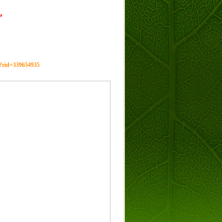
，
g?rid=339654935