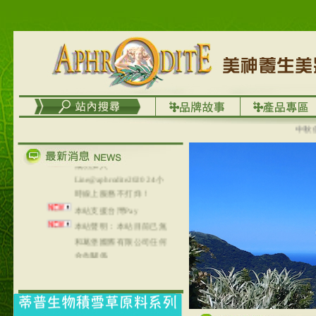
台灣澤芳面膜慕思潔顏系
列，可以郵寄至部分亞太
地區～
在外租屋者、居住處無管
理員、不方便在工作地點
取件者，歡迎多多使用
【郵局i郵箱】的服務喔～
【i郵箱】設立的地點，請
進入內頁連結～
中秋優選
成功加入
Line@aphrodite2020 24小
時線上服務不打烊！
本站支援台灣Pay
本站聲明：本站目前已無
和葛堡國際有限公司任何
合作關係
本站支援支付宝
2017年1月1日起，中国大
陆运费不限重量，调降为
NT$320(RMB￥71.00)