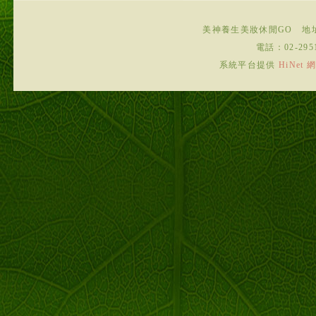
美神養生美妝休閒GO
地
電話：
02-295
系統平台提供
HiNe