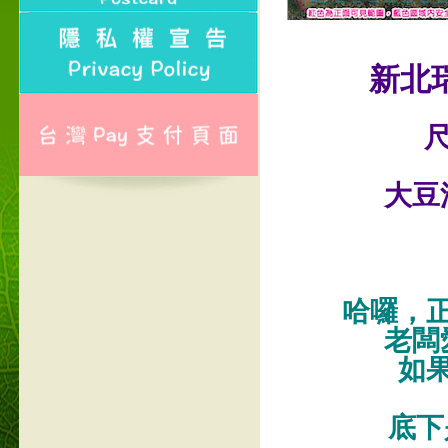
新北
尺
大豆
哈囉，
老闆
如
底下是