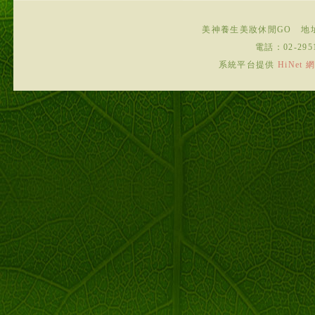
美神養生美妝休閒GO
地
電話：
02-295
系統平台提供
HiNe