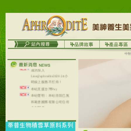
務
台灣澤芳面膜慕思潔顏系
列，可以郵寄至部分亞太
地區～
在外租屋者、居住處無管
理員、不方便在工作地點
取件者，歡迎多多使用
【郵局i郵箱】的服務喔～
【i郵箱】設立的地點，請
中秋優
進入內頁連結～
成功加入
Line@aphrodite2020 24小
時線上服務不打烊！
本站支援台灣Pay
本站聲明：本站目前已無
和葛堡國際有限公司任何
合作關係
本站支援支付宝
2017年1月1日起，中国大
陆运费不限重量，调降为
NT$320(RMB￥71.00)