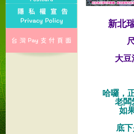
新北
尺
大豆
哈囉，
老闆
如
底下是