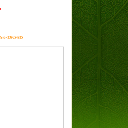
，
g?rid=339654935