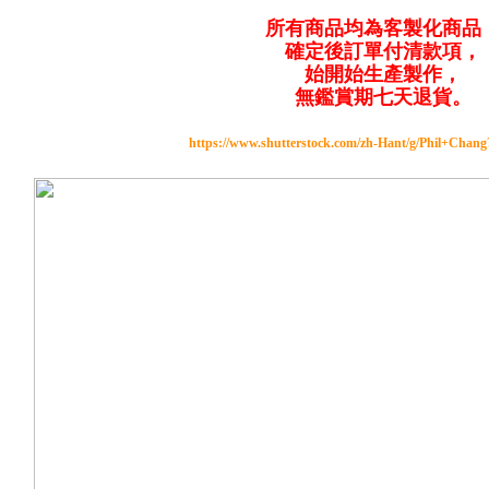
所有商品均為客製化商品
確定後訂單付清款項，
始開始生產製作，
無鑑賞期七天退貨。
https://www.shutterstock.com/zh-Hant/g/Phil+Chan