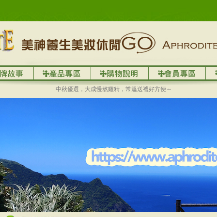
中秋優選，大成慢熬雞精，常溫送禮好方便～