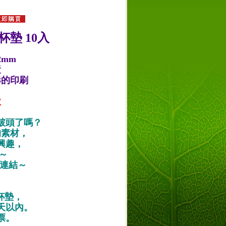
杯墊 10入
2mm
漿
毒的印刷
款
破頭了嗎？
的素材，
興趣，
唷～
作品連結～
紙杯墊，
天以內。
票。