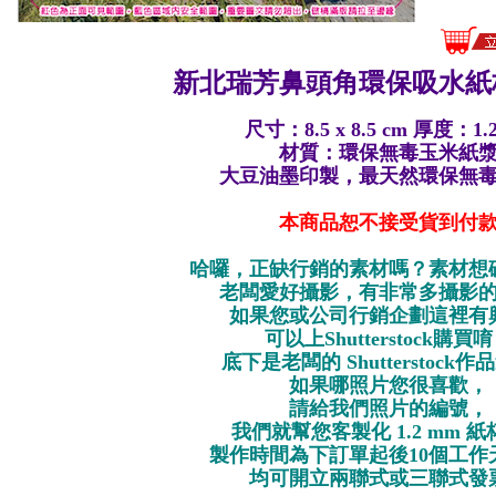
新北瑞芳鼻頭角環保
吸水紙
尺寸：8.5 x 8.5 cm 厚度：1.
材質：環保無毒玉米紙
大豆油墨印製，最天然環保無
本商品恕不接受貨到付
哈囉，正缺行銷的素材嗎？素材想
老闆愛好攝影，有非常多攝影
如果您或公司行銷企劃這裡有
可以上Shutterstock購買
底下是老闆的 Shutterstock
如果哪照片您很喜歡，
請給我們照片的編號，
我們就幫您客製化 1.2 mm 
製作時間為下訂單起後10個工作
均可開立兩聯式或三聯式發