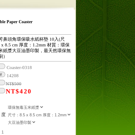
 Paper Coaster
芳鼻頭角環保吸水紙杯墊 10入(尺
 x 8.5 cm 厚度：1.2mm 材質：環保
米紙漿大豆油墨印製，最天然環保無
刷）
Coaster-0318
14208
NT$
500
NT$
420
厚度