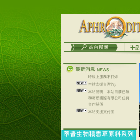
列，可以郵寄至部分亞太
地區～
在外租屋者、居住處無管
理員、不方便在工作地點
取件者，歡迎多多使用
【郵局i郵箱】的服務喔～
【i郵箱】設立的地點，請
進入內頁連結～
成功加入
Line@aphrodite2020 24小
時線上服務不打烊！
本站支援台灣Pay
本站聲明：本站目前已無
和葛堡國際有限公司任何
合作關係
本站支援支付宝
2017年1月1日起，中国大
陆运费不限重量，调降为
NT$320(RMB￥71.00)