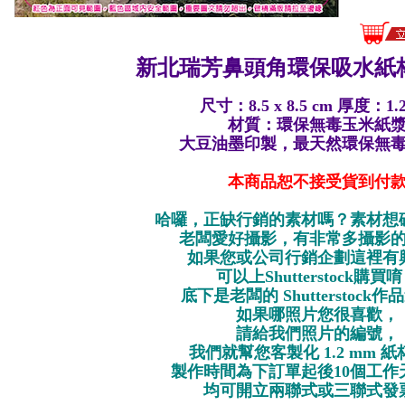
新北瑞芳鼻頭角環保
吸水紙杯
尺寸：8.5 x 8.5 cm 厚度：1.
材質：環保無毒玉米紙
大豆油墨印製，最天然環保無
本商品恕不接受貨到付
哈囉，正缺行銷的素材嗎？素材想
老闆愛好攝影，有非常多攝影
如果您或公司行銷企劃這裡有
可以上Shutterstock購買
底下是老闆的 Shutterstock
如果哪照片您很喜歡，
請給我們照片的編號，
我們就幫您客製化 1.2 mm 
製作時間為下訂單起後10個工作
均可開立兩聯式或三聯式發