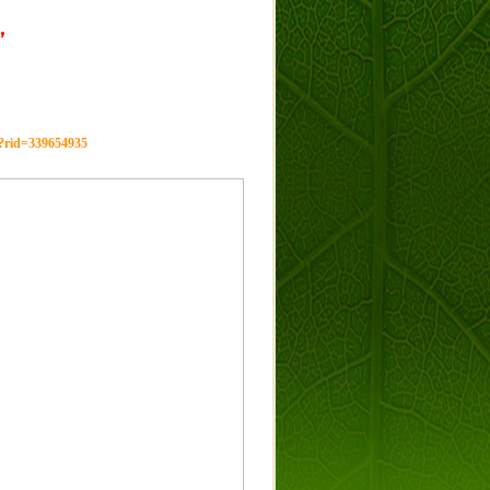
，
g?rid=339654935