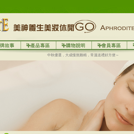
中秋優選，大成慢熬雞精，常溫送禮好方便～