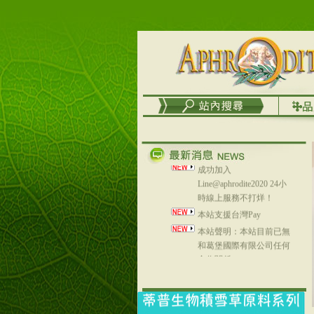
務
台灣澤芳面膜慕思潔顏系
列，可以郵寄至部分亞太
地區～
在外租屋者、居住處無管
理員、不方便在工作地點
取件者，歡迎多多使用
【郵局i郵箱】的服務喔～
【i郵箱】設立的地點，請
進入內頁連結～
成功加入
Line@aphrodite2020 24小
時線上服務不打烊！
本站支援台灣Pay
本站聲明：本站目前已無
和葛堡國際有限公司任何
合作關係
本站支援支付宝
2017年1月1日起，中国大
陆运费不限重量，调降为
NT$320(RMB￥71.00)