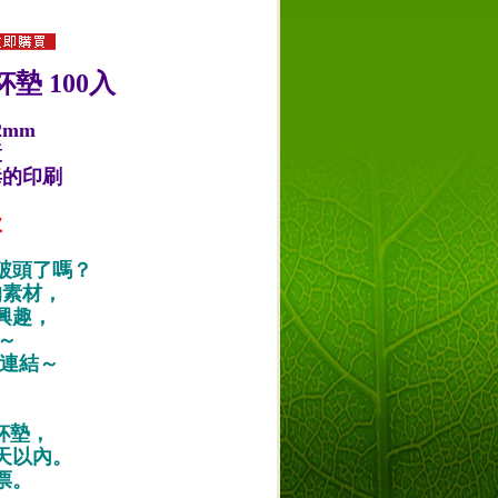
墊 100入
2mm
漿
毒的印刷
款
破頭了嗎？
的素材，
興趣，
唷～
作品連結～
紙杯墊，
天以內。
票。