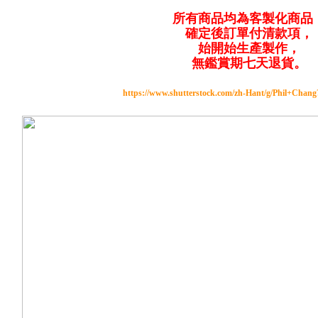
所有商品均為客製化商品
確定後訂單付清款項，
始開始生產製作，
無鑑賞期七天退貨。
https://www.shutterstock.com/zh-Hant/g/Phil+Chan