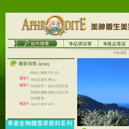
列，可以郵寄至部分亞太
地區～
在外租屋者、居住處無管
理員、不方便在工作地點
取件者，歡迎多多使用
【郵局i郵箱】的服務喔～
【i郵箱】設立的地點，請
進入內頁連結～
中秋優選，大成
成功加入
Line@aphrodite2020 24小
時線上服務不打烊！
本站支援台灣Pay
本站聲明：本站目前已無
和葛堡國際有限公司任何
合作關係
本站支援支付宝
2017年1月1日起，中国大
陆运费不限重量，调降为
NT$320(RMB￥71.00)