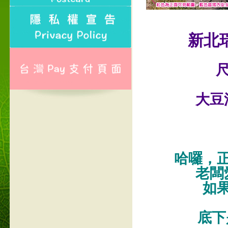
新北
尺
大豆
哈囉，
老闆
如
底下是