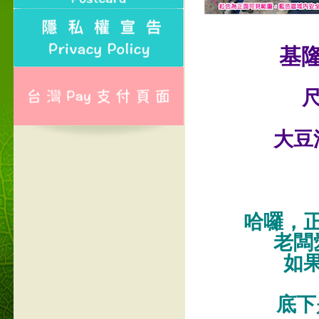
基
尺
大豆
哈囉，
老闆
如
底下是