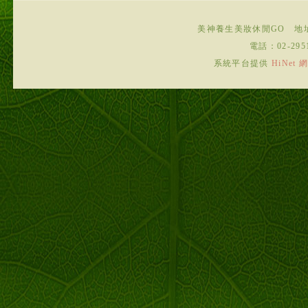
美神養生美妝休閒GO
地
電話：
02-295
系統平台提供
HiNe