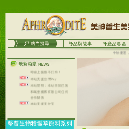
台灣澤芳面膜慕思潔顏系
列，可以郵寄至部分亞太
地區～
在外租屋者、居住處無管
理員、不方便在工作地點
取件者，歡迎多多使用
【郵局i郵箱】的服務喔～
【i郵箱】設立的地點，請
進入內頁連結～
中秋優選，大
成功加入
Line@aphrodite2020 24小
時線上服務不打烊！
本站支援台灣Pay
本站聲明：本站目前已無
和葛堡國際有限公司任何
合作關係
本站支援支付宝
2017年1月1日起，中国大
陆运费不限重量，调降为
NT$320(RMB￥71.00)