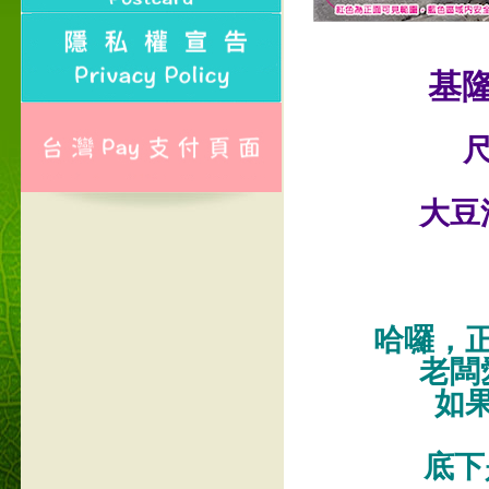
基
尺
大豆
哈囉，
老闆
如
底下是