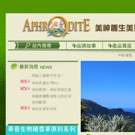
列，可以郵寄至部分亞太
地區～
在外租屋者、居住處無管
理員、不方便在工作地點
取件者，歡迎多多使用
【郵局i郵箱】的服務喔～
【i郵箱】設立的地點，請
進入內頁連結～
中秋優選，大成
成功加入
Line@aphrodite2020 24小
時線上服務不打烊！
本站支援台灣Pay
本站聲明：本站目前已無
和葛堡國際有限公司任何
合作關係
本站支援支付宝
2017年1月1日起，中国大
陆运费不限重量，调降为
NT$320(RMB￥71.00)