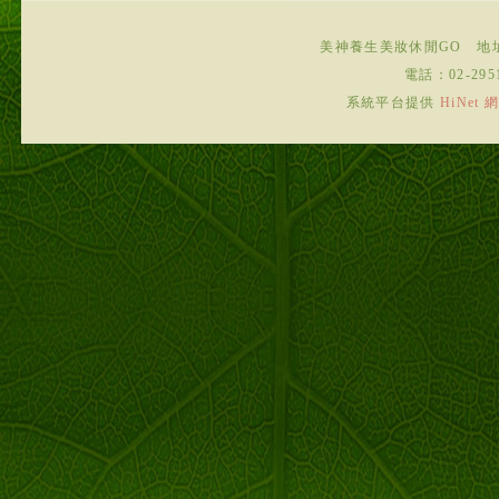
美神養生美妝休閒GO
地
電話：
02-295
系統平台提供
HiNe