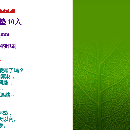
 10入
2mm
漿
毒的印刷
款
破頭了嗎？
的素材，
興趣，
唷～
作品連結～
紙杯墊，
天以內。
票。