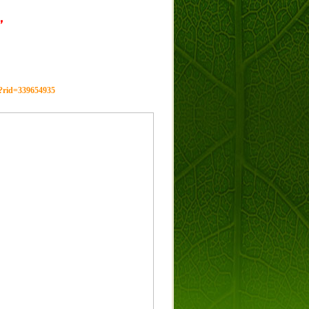
，
g?rid=339654935