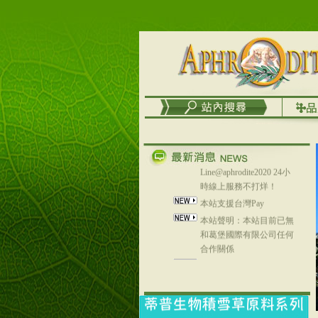
台灣澤芳面膜慕思潔顏系
列，可以郵寄至部分亞太
地區～
在外租屋者、居住處無管
理員、不方便在工作地點
取件者，歡迎多多使用
【郵局i郵箱】的服務喔～
【i郵箱】設立的地點，請
進入內頁連結～
成功加入
Line@aphrodite2020 24小
時線上服務不打烊！
本站支援台灣Pay
本站聲明：本站目前已無
和葛堡國際有限公司任何
合作關係
本站支援支付宝
2017年1月1日起，中国大
陆运费不限重量，调降为
NT$320(RMB￥71.00)