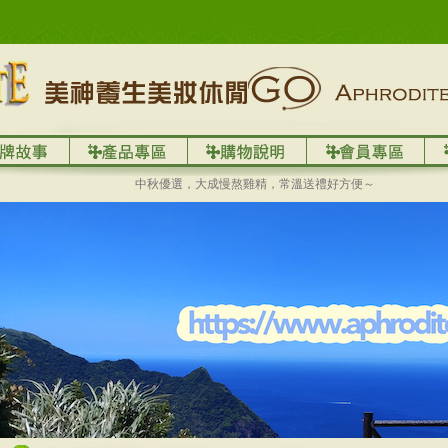
中秋優選，大成慢熬雞精，常溫送禮好方便～