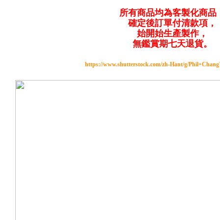
所有商品均為客製化商品
確定後訂單付清款項，
始開始生產製作，
無鑑賞期七天退貨。
https://www.shutterstock.com/zh-Hant/g/Phil+Chan