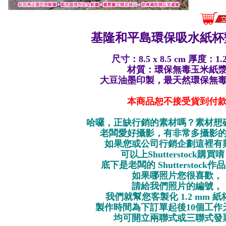
基隆和平島環保
吸水紙杯墊
尺寸：8.5 x 8.5 cm 厚度：1.
材質：環保無毒玉米紙
大豆油墨印製，最天然環保無
本商品恕不接受貨到付
哈囉，正缺行銷的素材嗎？素材想
老闆愛好攝影，有非常多攝影
如果您或公司行銷企劃這裡有
可以上Shutterstock購買
底下是老闆的 Shutterstock
如果哪照片您很喜歡，
請給我們照片的編號，
我們就幫您客製化 1.2 mm 
製作時間為下訂單起後10個工作
均可開立兩聯式或三聯式發