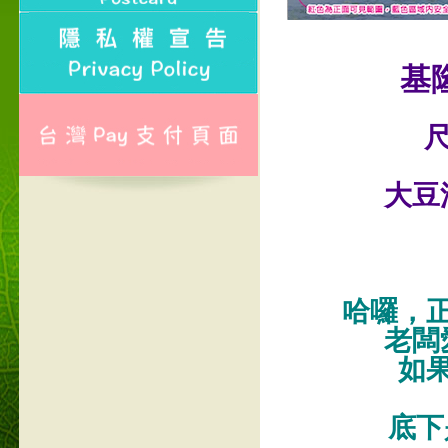
基
尺
大豆
哈囉，
老闆
如
底下是