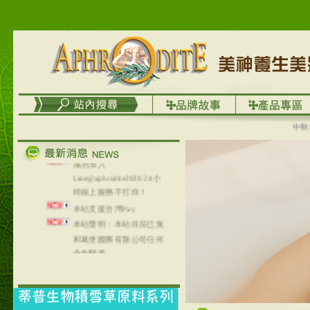
台灣澤芳面膜慕思潔顏系
列，可以郵寄至部分亞太
地區～
在外租屋者、居住處無管
理員、不方便在工作地點
取件者，歡迎多多使用
【郵局i郵箱】的服務喔～
【i郵箱】設立的地點，請
中秋優選
進入內頁連結～
成功加入
Line@aphrodite2020 24小
時線上服務不打烊！
本站支援台灣Pay
本站聲明：本站目前已無
和葛堡國際有限公司任何
合作關係
本站支援支付宝
2017年1月1日起，中国大
陆运费不限重量，调降为
NT$320(RMB￥71.00)