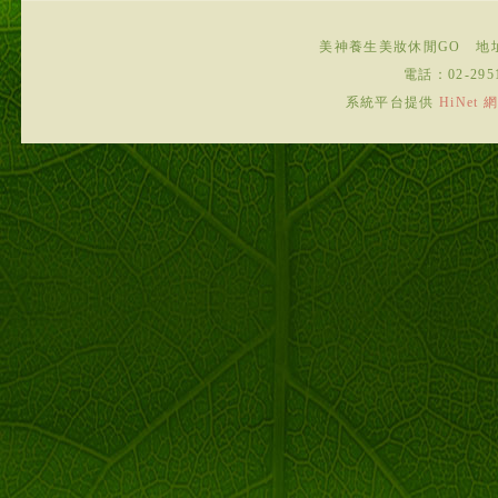
美神養生美妝休閒GO
地
電話：
02-295
系統平台提供
HiNe