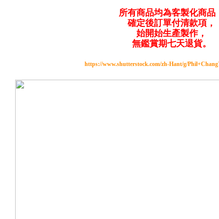
所有商品均為客製化商品
確定後訂單付清款項，
始開始生產製作，
無鑑賞期七天退貨。
https://www.shutterstock.com/zh-Hant/g/Phil+Chan