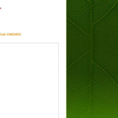
，
g?rid=339654935