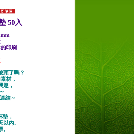
 50入
2mm
漿
毒的印刷
款
破頭了嗎？
的素材，
興趣，
唷～
作品連結～
紙杯墊，
天以內。
票。