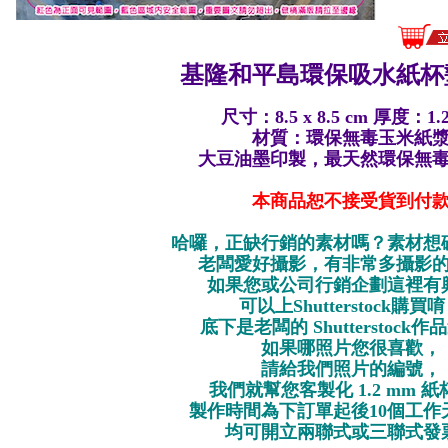
基隆和平島環保
吸水紙杯墊
尺寸：8.5 x 8.5 cm 厚度：1.
材質：環保無毒玉米紙
大豆油墨印製，最天然環保無
本商品恕不接受貨到付
哈囉，正缺行銷的素材嗎？素材想
老闆愛好攝影，有非常多攝影
如果您或公司行銷企劃這裡有
可以上Shutterstock購買
底下是老闆的 Shutterstock
如果哪照片您很喜歡，
請給我們照片的編號，
我們就幫您客製化 1.2 mm 
製作時間為下訂單起後10個工作
均可開立兩聯式或三聯式發