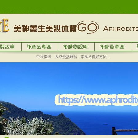
中秋優選，大成慢熬雞精，常溫送禮好方便～