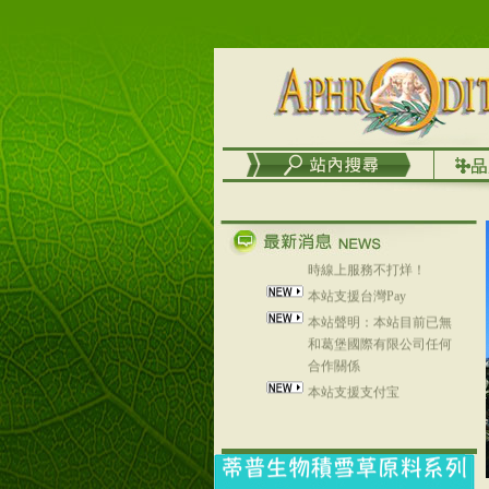
列，可以郵寄至部分亞太
地區～
在外租屋者、居住處無管
理員、不方便在工作地點
取件者，歡迎多多使用
【郵局i郵箱】的服務喔～
【i郵箱】設立的地點，請
進入內頁連結～
成功加入
Line@aphrodite2020 24小
時線上服務不打烊！
本站支援台灣Pay
本站聲明：本站目前已無
和葛堡國際有限公司任何
合作關係
本站支援支付宝
2017年1月1日起，中国大
陆运费不限重量，调降为
NT$320(RMB￥71.00)