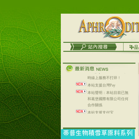
台灣澤芳面膜慕思潔顏系
列，可以郵寄至部分亞太
地區～
在外租屋者、居住處無管
理員、不方便在工作地點
取件者，歡迎多多使用
【郵局i郵箱】的服務喔～
【i郵箱】設立的地點，請
進入內頁連結～
成功加入
Line@aphrodite2020 24小
時線上服務不打烊！
本站支援台灣Pay
本站聲明：本站目前已無
和葛堡國際有限公司任何
合作關係
本站支援支付宝
2017年1月1日起，中国大
陆运费不限重量，调降为
NT$320(RMB￥71.00)