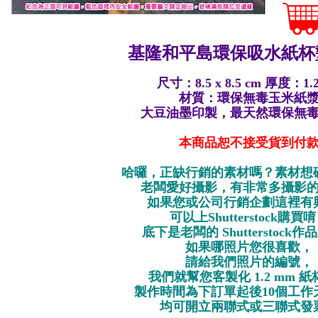
基隆和平島環保
吸水紙杯墊
尺寸：8.5 x 8.5 cm 厚度：1.
材質：環保無毒玉米紙
大豆油墨印製，最天然環保無
本商品恕不接受貨到付
哈囉，正缺行銷的素材嗎？素材想
老闆愛好攝影，有非常多攝影
如果您或公司行銷企劃這裡有
可以上Shutterstock購買
底下是老闆的 Shutterstock
如果哪照片您很喜歡，
請給我們照片的編號，
我們就幫您客製化 1.2 mm 
製作時間為下訂單起後10個工作
均可開立兩聯式或三聯式發