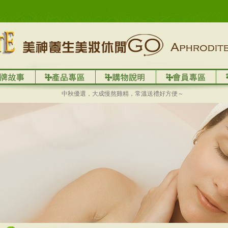
中秋優選，大成慢熬雞精，常溫送禮好方便～