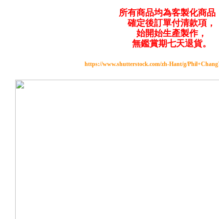
所有商品均為客製化商品
確定後訂單付清款項，
始開始生產製作，
無鑑賞期七天退貨。
https://www.shutterstock.com/zh-Hant/g/Phil+Chan