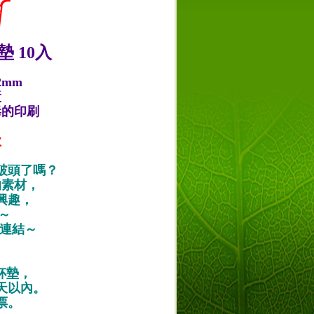
 10入
2mm
漿
毒的印刷
款
破頭了嗎？
的素材，
興趣，
唷～
作品連結～
紙杯墊，
天以內。
票。