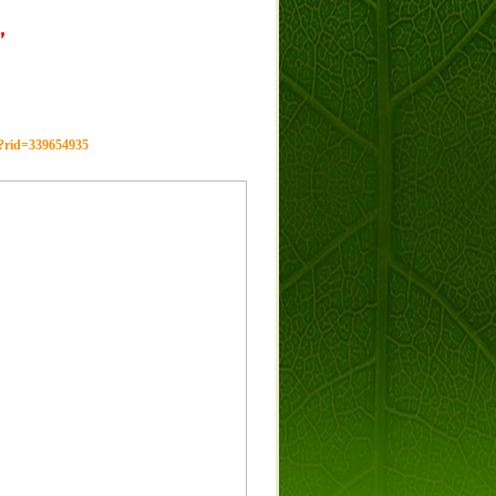
，
g?rid=339654935