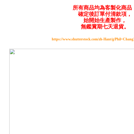
所有商品均為客製化商品
確定後訂單付清款項，
始開始生產製作，
無鑑賞期七天退貨。
https://www.shutterstock.com/zh-Hant/g/Phil+Chan