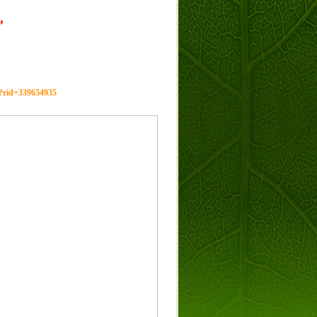
，
g?rid=339654935