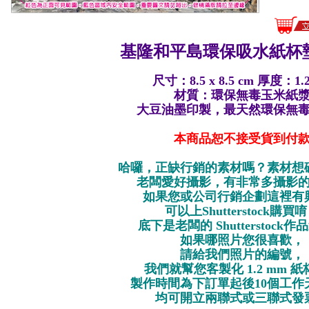
基隆和平島環保
吸水紙杯墊
尺寸：8.5 x 8.5 cm 厚度：1.
材質：環保無毒玉米紙
大豆油墨印製，最天然環保無
本商品恕不接受貨到付
哈囉，正缺行銷的素材嗎？素材想
老闆愛好攝影，有非常多攝影
如果您或公司行銷企劃這裡有
可以上Shutterstock購買
底下是老闆的 Shutterstock
如果哪照片您很喜歡，
請給我們照片的編號，
我們就幫您客製化 1.2 mm 
製作時間為下訂單起後10個工作
均可開立兩聯式或三聯式發