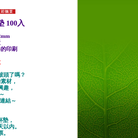
 100入
2mm
漿
毒的印刷
款
破頭了嗎？
的素材，
興趣，
唷～
作品連結～
紙杯墊，
天以內。
票。