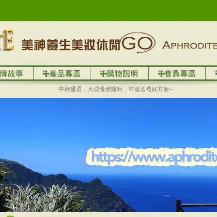
中秋優選，大成慢熬雞精，常溫送禮好方便～