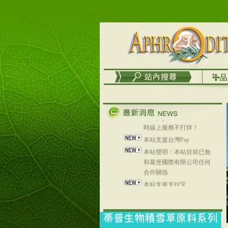
台灣澤芳面膜慕思潔顏系
列，可以郵寄至部分亞太
地區～
在外租屋者、居住處無管
理員、不方便在工作地點
取件者，歡迎多多使用
【郵局i郵箱】的服務喔～
【i郵箱】設立的地點，請
進入內頁連結～
成功加入
Line@aphrodite2020 24小
時線上服務不打烊！
本站支援台灣Pay
本站聲明：本站目前已無
和葛堡國際有限公司任何
合作關係
本站支援支付宝
2017年1月1日起，中国大
陆运费不限重量，调降为
NT$320(RMB￥71.00)