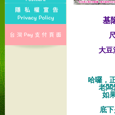
基
尺
大豆
哈囉，
老闆
如
底下是