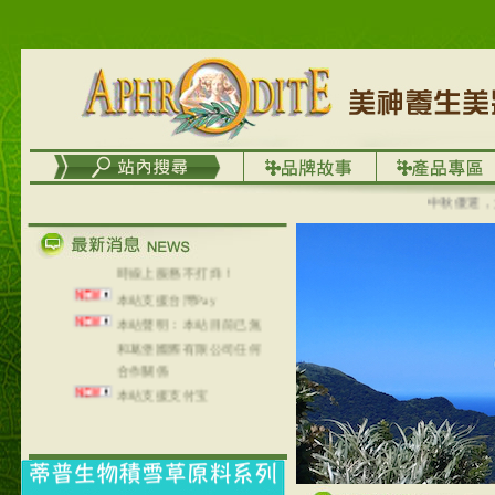
列，可以郵寄至部分亞太
地區～
在外租屋者、居住處無管
理員、不方便在工作地點
取件者，歡迎多多使用
【郵局i郵箱】的服務喔～
【i郵箱】設立的地點，請
進入內頁連結～
成功加入
中秋優選，大成
Line@aphrodite2020 24小
時線上服務不打烊！
本站支援台灣Pay
本站聲明：本站目前已無
和葛堡國際有限公司任何
合作關係
本站支援支付宝
2017年1月1日起，中国大
陆运费不限重量，调降为
NT$320(RMB￥71.00)