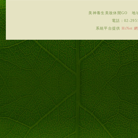
美神養生美妝休閒GO
地
電話：
02-295
系統平台提供
HiNe