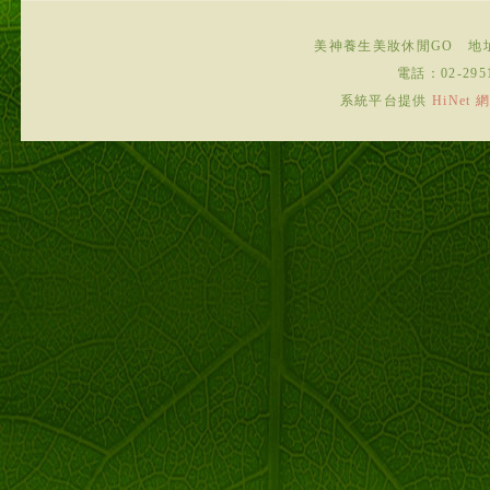
美神養生美妝休閒GO
地
電話：
02-295
系統平台提供
HiNe