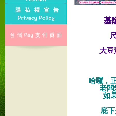
基
尺
大豆
哈囉，
老闆
如
底下是