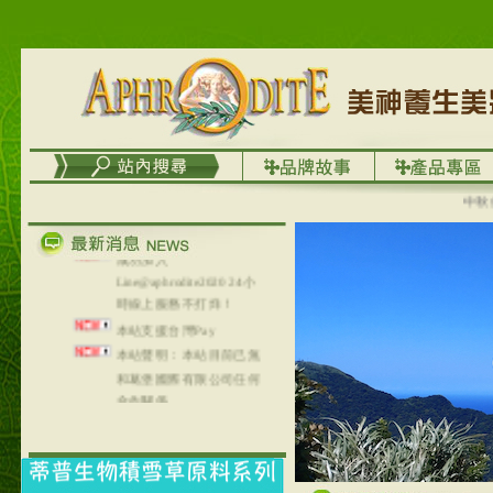
務
台灣澤芳面膜慕思潔顏系
列，可以郵寄至部分亞太
地區～
在外租屋者、居住處無管
理員、不方便在工作地點
取件者，歡迎多多使用
【郵局i郵箱】的服務喔～
【i郵箱】設立的地點，請
中秋優選
進入內頁連結～
成功加入
Line@aphrodite2020 24小
時線上服務不打烊！
本站支援台灣Pay
本站聲明：本站目前已無
和葛堡國際有限公司任何
合作關係
本站支援支付宝
2017年1月1日起，中国大
陆运费不限重量，调降为
NT$320(RMB￥71.00)