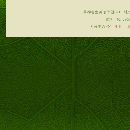
美神養生美妝休閒GO
地
電話：
02-295
系統平台提供
HiNe