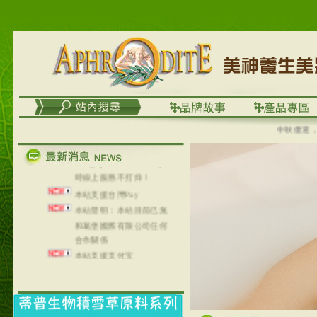
台灣澤芳面膜慕思潔顏系
列，可以郵寄至部分亞太
地區～
在外租屋者、居住處無管
理員、不方便在工作地點
取件者，歡迎多多使用
【郵局i郵箱】的服務喔～
【i郵箱】設立的地點，請
進入內頁連結～
中秋優選，大
成功加入
Line@aphrodite2020 24小
時線上服務不打烊！
本站支援台灣Pay
本站聲明：本站目前已無
和葛堡國際有限公司任何
合作關係
本站支援支付宝
2017年1月1日起，中国大
陆运费不限重量，调降为
NT$320(RMB￥71.00)