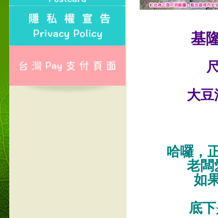
基
尺
大豆
哈囉，
老闆
如
底下是