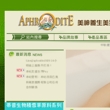
台灣澤芳面膜慕思潔顏系
列，可以郵寄至部分亞太
地區～
在外租屋者、居住處無管
理員、不方便在工作地點
取件者，歡迎多多使用
【郵局i郵箱】的服務喔～
【i郵箱】設立的地點，請
進入內頁連結～
中秋優選，
成功加入
Line@aphrodite2020 24小
時線上服務不打烊！
本站支援台灣Pay
本站聲明：本站目前已無
和葛堡國際有限公司任何
合作關係
本站支援支付宝
2017年1月1日起，中国大
陆运费不限重量，调降为
NT$320(RMB￥71.00)