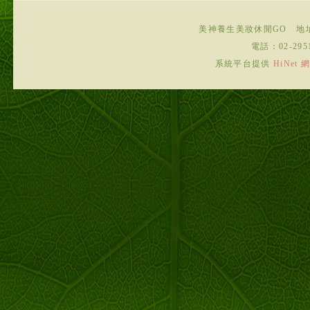
美神養生美妝休閒GO
地
電話：
02-295
系統平台提供
HiNe