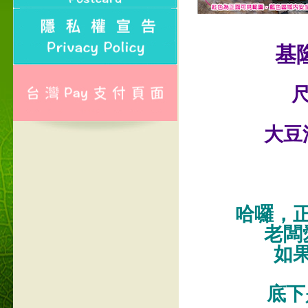
基
尺
大豆
哈囉，
老闆
如
底下是