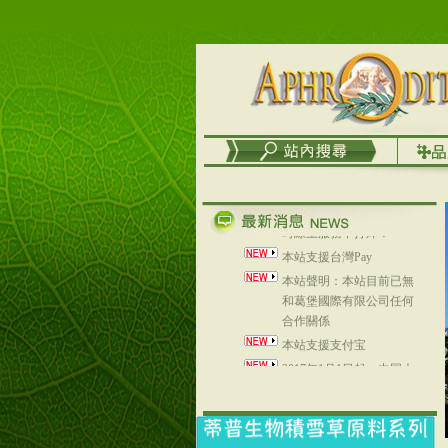
列，可以郵寄至部分亞太
地區～
在外租屋者、居住處無管
理員、不方便在工作地點
取件者，歡迎多多使用
【郵局i郵箱】的服務喔～
【i郵箱】設立的地點，請
進入內頁連結～
成功加入
Line@aphrodite2020 24小
時線上服務不打烊！
本站支援台灣Pay
本站聲明：本站目前已無
和葛堡國際有限公司任何
合作關係
本站支援支付宝
2017年1月1日起，中国大
陆运费不限重量，调降为
NT$320(RMB￥71.00)