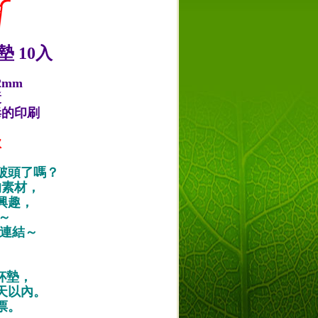
 10入
2mm
漿
毒的印刷
款
破頭了嗎？
的素材，
興趣，
唷～
作品連結～
紙杯墊，
天以內。
票。