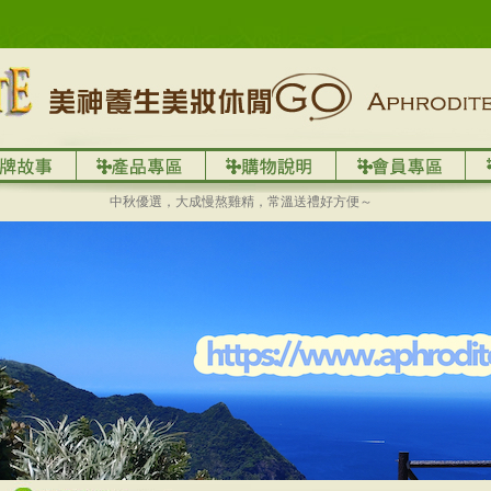
中秋優選，大成慢熬雞精，常溫送禮好方便～