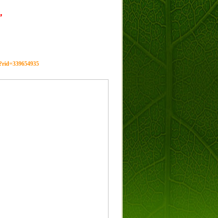
，
g?rid=339654935