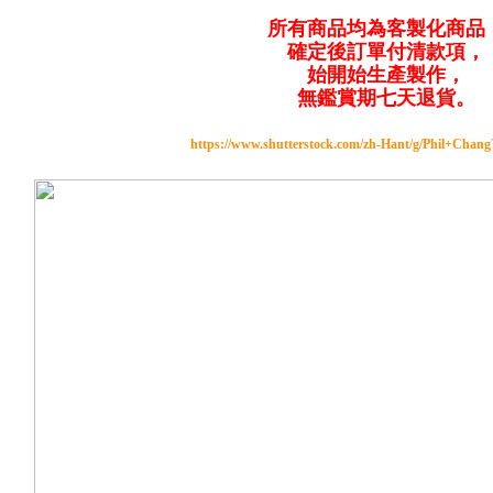
所有商品均為客製化商品
確定後訂單付清款項，
始開始生產製作，
無鑑賞期七天退貨。
https://www.shutterstock.com/zh-Hant/g/Phil+Chan